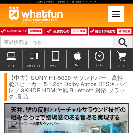
お客様レビュー募集中 営業時間：平日 月～金曜日 10：00～17：30
中古パソコン販売のワットファン
Mac
レンタル
ノート
デスクトップ
タブレット
カート
【中古】SONY HT-5000 サウンドバー 高性
能スピーカー 5.1.2ch Dolby Atmos DTS:X ハイ
レゾ 8KHDR HDMI付属 Bluetooth 対応 ブラッ
ク :良品