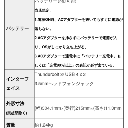
バッテリー起動可能
当店規定:
1.電源ON時、ACアダプターを抜いてもすぐに電源が
バッテリー
落ちない。
2.ACアダプターを挿さずにバッテリーで電源が入
り、OSがしっかり立ち上がる。
3.ACアダプターで通電中に「バッテリー充電中」も
しくは「充電90%以上」の表記が必ず出ている。
Thunderbolt 3/ USB 4 x 2
インターフ
3.5mmヘッドフォンジャック
ェイス
外形寸法
(幅)304.1mm×(奥行)215mm×(高さ)11.3mm
(突起部除く)
質量
約1.24kg