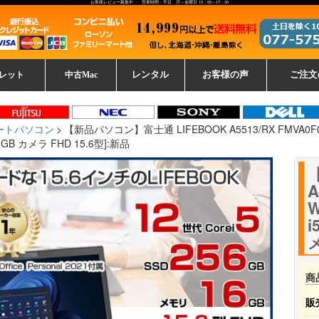
お客様レビュー募集中 営業時間：平日 月～金曜日 10：00～17：30
レット
中古Mac
レンタル
お客様の声
ご注文
ーレットパ
vo レノボ
tsu 富士通
ブレット一覧
L デル
ーで選ぶ
ple
EC
Fujitsu 富士通
Lenovo レノボ
中古MacBook Pro
中古MacBook Air
Toshiba 東芝
中古Mac Studio
中古MacBook
中古Mac mini
中古Mac Pro
中古Apple一覧
Microsoft
中古iMac
中古iPad
Apple
NEC
HP
iPad
カード
ートパソコン
【新品パソコン】富士通 LIFEBOOK A5513/RX FMVA0F03BP
GB カメラ FHD 15.6型]:新品
A
W
i
メ
商
販