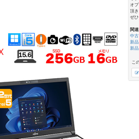
オプ
頂き
ぜひ
関連
中古
新品
新品
こ