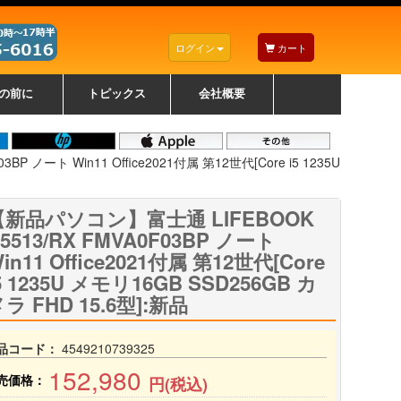
ログイン
カート
の前に
トピックス
会社概要
ナノゾーンコーティングについて
カラーリングパソコンについて
トラブルシューティング
お得なクーポンについて
パソコンの選び方
レッツノート紹介
トピックス一覧
デスクトップパソコンの選
ゲーミングパソコンの選び
ノートパソコンの選び方
CPUの種類や選び方
NXシリーズ特集
AXシリーズ特集
SXシリーズ特集
Macの選び方
Windows編
Mac編
w
w
w
び方
方
 ノート Win11 Office2021付属 第12世代[Core i5 1235U
【新品パソコン】富士通 LIFEBOOK
5513/RX FMVA0F03BP ノート
in11 Office2021付属 第12世代[Core
5 1235U メモリ16GB SSD256GB カ
ラ FHD 15.6型]:新品
品コード：
4549210739325
152,980
売価格：
円(税込)