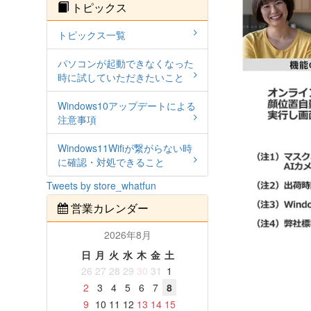
トピックス
トピックス一覧
パソコンが起動できなくなった
時に試していただきたいこと
Windows10アップデートによる
注意事項
Windows11Wifiが繋がらない時
に確認・対処できること
Tweets by store_whatfun
営業カレンダー
2026年8月
日
月
火
水
木
金
土
26
27
28
29
30
31
1
2
3
4
5
6
7
8
9
10
11
12
13
14
15