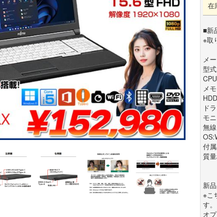
在
■新
※取
メーカ
型式:
CPU
メモリ
HDD
ドラ
モニ
無線
OS:
付属
質量/
新品
※こち
す。
オプ