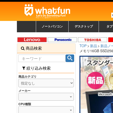
中古パソコン販売のワットファン
ノートパソコン
デスクトップ
タブ
中古ノートパソコン一覧
新品ノートパソコン一
カラーリングパソコン
おまかせフルセット
メーカーで選ぶ
HPヒューレットパ
Fujitsu 富士通
Lenovo レノボ
SONY ソニー
Toshiba 東芝
DELL デル
メーカーで選ぶ
Panasonic
NEC
HPヒュ
Leno
Fuji
中古タ
DEL
メーカ
Ap
N
中古デスクトップ一覧
新品デスクトップ一
ゲーミングパソコン
トレーディングパソ
パソコン
覧
ッカード
ッ
TOP
新品
新品ノ
商品検索
コン
覧
メモリ16GB SSD256
絞り込み検索
商品カテゴリ
メーカー
CPU種類