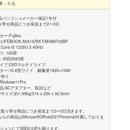
庫： 0 点
品パソコン ※メーカー保証1年付
り寄せ商品につき発送まで2〜3日
ー:Fujitsu
LIFEBOOK A5513/RX FMVA0F03BP
:Core i5 1235U 3.4GHz
: 16GB
: SSD256GB
イブ:DVDマルチドライブ
ター:15.6型ワイド 解像度1920×1080
:有り
Windows11Pro
品:ACアダプター、取説など
サイズ:約1.95kg/374 x 250 x 32.5mm
:取り寄せ商品につき発送まで2〜3日頂きます。
らの商品はMicrosoftOffice2021Personal付属しておりま
ションにてSSDのUPも賜ります。