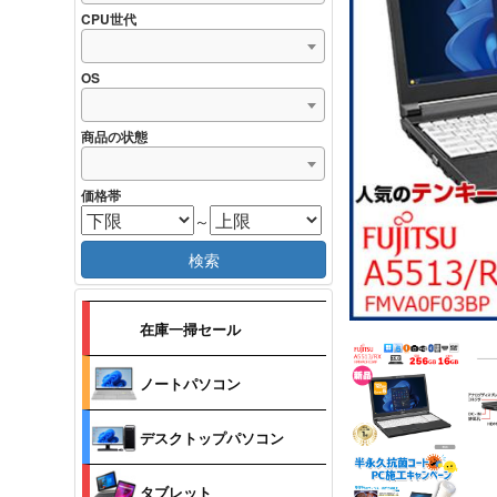
CPU世代
OS
商品の状態
価格帯
～
検索
在庫一掃セール
ノートパソコン
デスクトップパソコン
タブレット