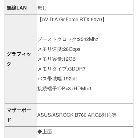
無線LAN
無し
【nVIDIA GeForce RTX 5070】
ブーストクロック:2542Mhz
メモリ速度:28Gbps
グラフィッ
メモリ容量:12GB
ク
メモリタイプ:GDDR7
バス帯域幅:192bit
接続端子:DP×3+HDMI×1
マザーボー
ASUS/ASROCK B760 ARGB対応等
ド
◆上面