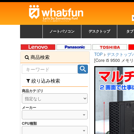
中古パソコン販売のワットファン
ノートパソコン
デスクトップ
タブ
中古ノートパソコン一覧
新品ノートパソコン一
カラーリングパソコン
おまかせフルセット
メーカーで選ぶ
HPヒューレットパ
Fujitsu 富士通
Lenovo レノボ
SONY ソニー
Toshiba 東芝
DELL デル
メーカーで選ぶ
Panasonic
NEC
HPヒュ
Leno
Fuji
中古タ
DEL
メーカ
Ap
N
中古デスクトップ一覧
新品デスクトップ一
ゲーミングパソコン
トレーディングパソ
パソコン
覧
ッカード
ッ
TOP
デスクトップ
商品検索
コン
覧
[Core i5 9500 メモ
絞り込み検索
商品カテゴリ
メーカー
CPU種類