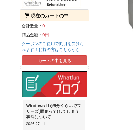
現在のカートの中
合計数量：
0
商品金額：
0円
クーポンのご使用で割引を受けら
れます！お持の方はこちらから
カートの中を見る
Windows11が5分くらいでフ
リーズ(固まって)してしまう
事件について
2026-07-11