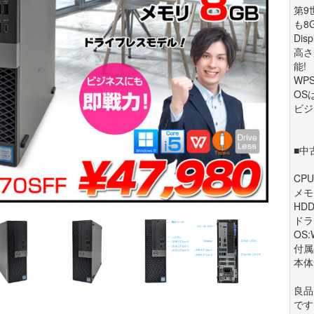
第9
も8
Di
高さ
能!
WP
OS
ビジ
■中
CPU:
メモ
HDD
ドラ
OS:W
付属
本体
良品
です