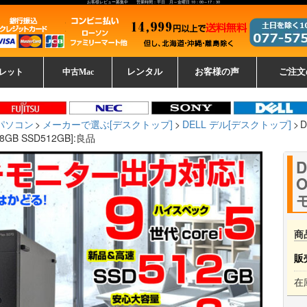
お客様レビュー募集中 営業時間：平日 月～金曜日 10：00～17：30
レット
中古Mac
レンタル
お客様の声
ご注文
ーレットパ
vo レノボ
tsu 富士通
ブレット一覧
L デル
ーで選ぶ
ple
EC
Fujitsu 富士通
Lenovo レノボ
中古MacBook Pro
中古MacBook Air
Toshiba 東芝
中古Mac Studio
中古MacBook
中古Mac mini
中古Mac Pro
中古Apple一覧
Microsoft
中古iMac
中古iPad
Apple
NEC
HP
iPad
カード
パソコン
メーカーで選ぶ[デスクトップ]
DELL デル[デスクトップ]
D
リ8GB SSD512GB]:良品
D
O
モ
商
販
在