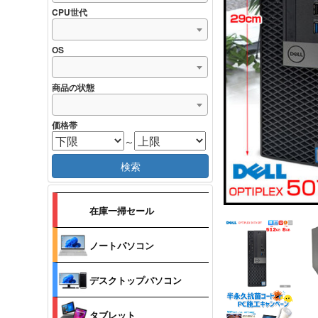
CPU世代
OS
商品の状態
価格帯
～
検索
在庫一掃セール
ノートパソコン
デスクトップパソコン
タブレット