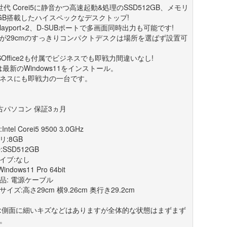
世代 Corei5に静音かつ高速起動&処理のSSD512GB、メモリ
GB搭載したハイスペックなデスクトップ!
splayport×2、D-SUBポートで多画面同時出力も可能です!
が29cmのすっきりコンパクトデスクは場所を選ばず設置可
SOffice2も付属でビジネスでも即戦力間違いなし!
は最新のWindows11をインストール。
ネスにも即戦力の一台です。
古パソコン 保証3ヵ月
Intel Corei5 9500 3.0GHz
リ:8GB
:SSD512GB
イブ:なし
indows11 Pro 64bit
品: 電源ケーブル
サイズ:高さ29cm 横9.26cm 奥行き29.2cm
:側面に細いキズなどはありますが全体的な状態はまずまず
。