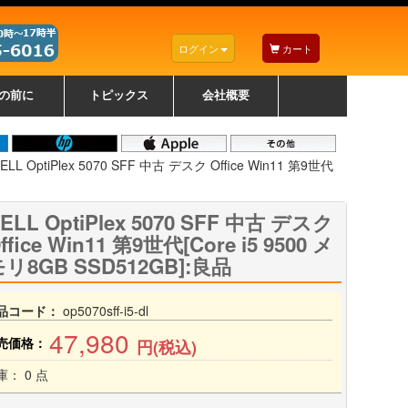
ログイン
カート
の前に
トピックス
会社概要
ナノゾーンコーティングについて
カラーリングパソコンについて
トラブルシューティング
お得なクーポンについて
パソコンの選び方
レッツノート紹介
トピックス一覧
デスクトップパソコンの選
ゲーミングパソコンの選び
ノートパソコンの選び方
CPUの種類や選び方
NXシリーズ特集
AXシリーズ特集
SXシリーズ特集
Macの選び方
Windows編
Mac編
w
w
w
び方
方
ELL OptiPlex 5070 SFF 中古 デスク Office Win11 第9世代
ELL OptiPlex 5070 SFF 中古 デスク
ffice Win11 第9世代[Core i5 9500 メ
リ8GB SSD512GB]:良品
品コード：
op5070sff-i5-dl
47,980
売価格：
円(税込)
庫： 0 点