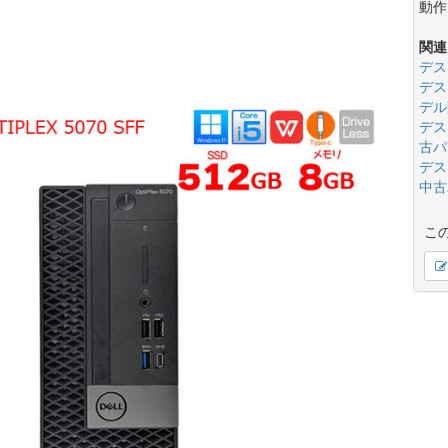
動作
関連
デス
デス
デル
デス
古パ
デス
中古
こ