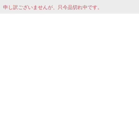
TEL:077-575-6016(10時～17時半)12時～13時お電話対応
申し訳ございませんが、只今品切れ中です。
不可
FAX:077-532-0092
日曜日は定休です。
時間外はメールにてお願いします。store@whatfun.jp
古物商許可証 第60102H270010号
お電話につきましては、少数精鋭で運営しておりますので
商品の問い合わせなどはメールフォームでお願いします。
不良品応対の場合などのみ電話でも対応させていただきま
す。
特定商取引法に基づく表記
Copyright © 2005-2026 中古パソコン通販専門店 | PC販売
のワットファン| All rights reserved.