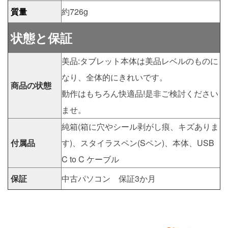
質量
約726g
状態と保証
美品:タブレット本体は美品レベルのものに
なり、全体的にきれいです。
商品の状態
動作はもちろん快適品!是非ご検討ください
ませ。
純箱(箱に穴やシール剥がし痕、キズありま
付属品
す)、スタイラスペン(Sペン)、本体、USB
C to C ケーブル
保証
中古パソコン 保証3か月