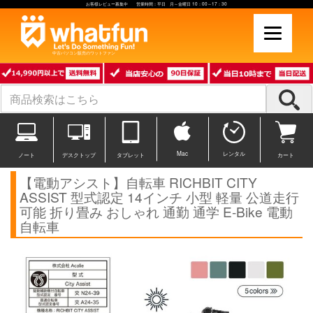
お客様レビュー募集中 営業時間：平日 月～金曜日 10：00～17：30
中古パソコン販売のワットファン
Mac
レンタル
ノート
デスクトップ
タブレット
カート
【電動アシスト】自転車 RICHBIT CITY
ASSIST 型式認定 14インチ 小型 軽量 公道走行
可能 折り畳み おしゃれ 通勤 通学 E-Bike 電動
自転車