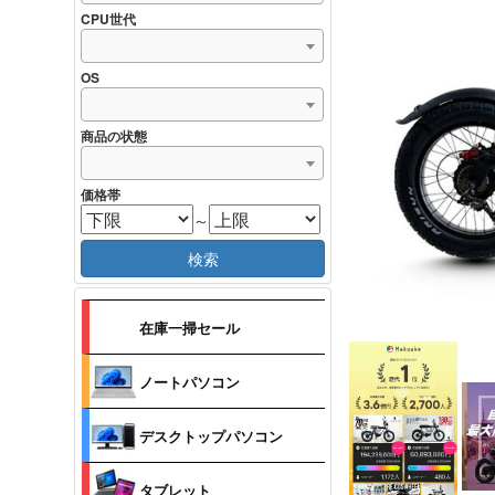
CPU世代
OS
商品の状態
価格帯
～
検索
在庫一掃セール
ノートパソコン
デスクトップパソコン
タブレット