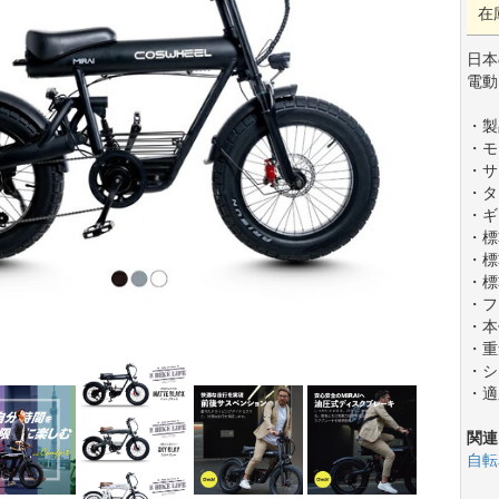
在
日本
電動
・製
・モ
・サ
・タ
・ギ
・標
・標
・標
・フ
・本
・重
・シ
・適
関連
自転