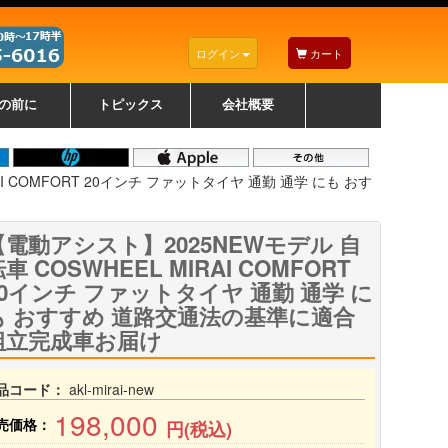
ログイン
カート
の前に
トピックス
会社概要
ナノゾーンコーティングについて
カラーリングパソコンについて
トラブルシューティング
お得なクーポンについて
パソコンの選び方
レッツノート紹介
トピックス一覧
デスクトップパソコンの選
ゲーミングパソコンの選び
ノートパソコンの選び方
CPUの種類や選び方
NXシリーズ特集
AXシリーズ特集
SXシリーズ特集
Macの選び方
Windows編
Mac編
w
w
w
び方
方
I COMFORT 20インチ ファットタイヤ 通勤 通学 にも おす
【電動アシスト】2025NEWモデル 自
車 COSWHEEL MIRAI COMFORT
20インチ ファットタイヤ 通勤 通学 に
も おすすめ 道路交通法の基準に適合
組立完成車お届け
品コード：
akl-mirai-new
198,000
売価格：
円(税込)