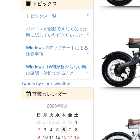
トピックス
トピックス一覧
パソコンが起動できなくなった
時に試していただきたいこと
Windows10アップデートによる
注意事項
Windows11Wifiが繋がらない時
に確認・対処できること
Tweets by store_whatfun
営業カレンダー
2026年8月
日
月
火
水
木
金
土
26
27
28
29
30
31
1
2
3
4
5
6
7
8
9
10
11
12
13
14
15