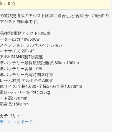
庫： 0 点
の道路交通法のアシスト比率に適合した“合法”かつ“最強”の
アシスト自転車です。
品種別:電動アシスト自転車
ーター出力:48v/500w
スペンション:フルサスペンション
イヤサイズ:20"×4"
ア:SHIMANO製7段変速
準バッテリー最長航続距離:約80km-100km
準バッテリー容量:10Ah
準バッテリー充電時間:3時間
レーム材質:アルミ合金A6061
体サイズ:全長1,680×全幅570×全高1,070mm
量(バッテリーを含む):35kg
ート高:770mm
応身長:150cm〜
カテゴリ：
車・キックボード