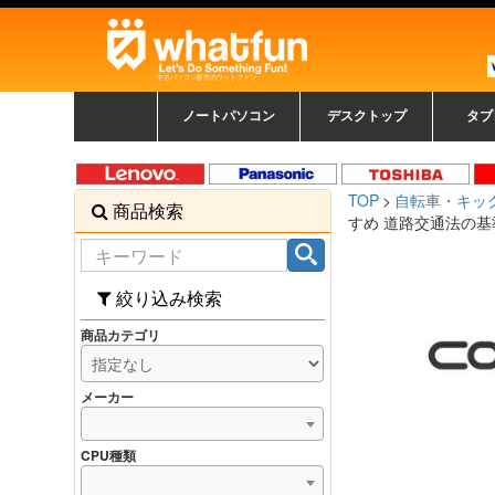
中古パソコン販売のワットファン
ノートパソコン
デスクトップ
タブ
中古ノートパソコン一覧
新品ノートパソコン一
カラーリングパソコン
おまかせフルセット
メーカーで選ぶ
HPヒューレットパ
Fujitsu 富士通
Lenovo レノボ
SONY ソニー
Toshiba 東芝
DELL デル
メーカーで選ぶ
Panasonic
NEC
HPヒュ
Leno
Fuji
中古タ
DEL
メーカ
Ap
N
中古デスクトップ一覧
新品デスクトップ一
ゲーミングパソコン
トレーディングパソ
パソコン
覧
ッカード
ッ
TOP
自転車・キッ
商品検索
コン
覧
すめ 道路交通法の基
絞り込み検索
商品カテゴリ
メーカー
CPU種類