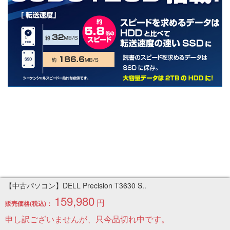
【中古パソコン】DELL Precision T3630 S..
159,980
円
販売価格(税込)：
DELL Preccision T3630SMTはCPUに、サーバー/ワーク
申し訳ございませんが、只今品切れ中です。
ステーション向けの高性能なインテルXeonプロセッサを