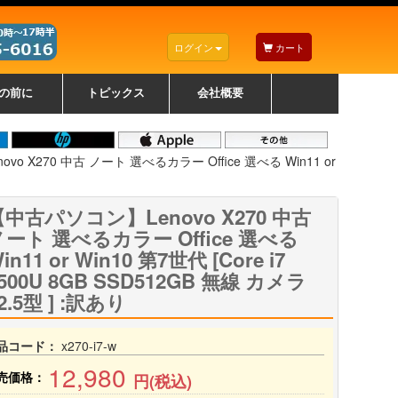
ログイン
カート
の前に
トピックス
会社概要
ナノゾーンコーティングについて
カラーリングパソコンについて
トラブルシューティング
お得なクーポンについて
パソコンの選び方
レッツノート紹介
トピックス一覧
デスクトップパソコンの選
ゲーミングパソコンの選び
ノートパソコンの選び方
CPUの種類や選び方
NXシリーズ特集
AXシリーズ特集
SXシリーズ特集
Macの選び方
Windows編
Mac編
w
w
w
び方
方
o X270 中古 ノート 選べるカラー Office 選べる Win11 or
【中古パソコン】Lenovo X270 中古
ノート 選べるカラー Office 選べる
in11 or Win10 第7世代 [Core i7
500U 8GB SSD512GB 無線 カメラ
2.5型 ] :訳あり
品コード：
x270-i7-w
12,980
売価格：
円(税込)