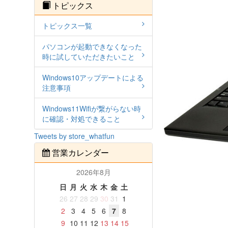
トピックス
トピックス一覧
パソコンが起動できなくなった
時に試していただきたいこと
Windows10アップデートによる
注意事項
Windows11Wifiが繋がらない時
に確認・対処できること
Tweets by store_whatfun
営業カレンダー
2026年8月
日
月
火
水
木
金
土
26
27
28
29
30
31
1
2
3
4
5
6
7
8
9
10
11
12
13
14
15