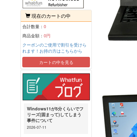
現在のカートの中
合計数量：
0
商品金額：
0円
クーポンのご使用で割引を受けら
れます！お持の方はこちらから
カートの中を見る
Windows11が5分くらいでフ
リーズ(固まって)してしまう
事件について
2026-07-11