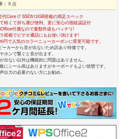
庫： 0 点
世代Core i7 SSD512GB搭載の満足スペック
て軽くて持ち運び便利、更に安心の指紋認証付
SOffice付属なので書類作成もバッチリ!
ラ搭載でビデオ通話にもお使い頂けます!
000円で人気のカラーニューカーボンに変更可能です。
ピーカーから音が出ないため訳あり特価です。
ヤホンで繋ぐと音が出ます。
出ない以外は機能的に問題はありません。
にシール痕はありますがキーボードもよい状態です。
声出力の必要のない方にお勧め。