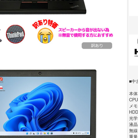
■中
本体型
CPU 
メモリ
HDD
光学
液晶サ
無線L
重量/