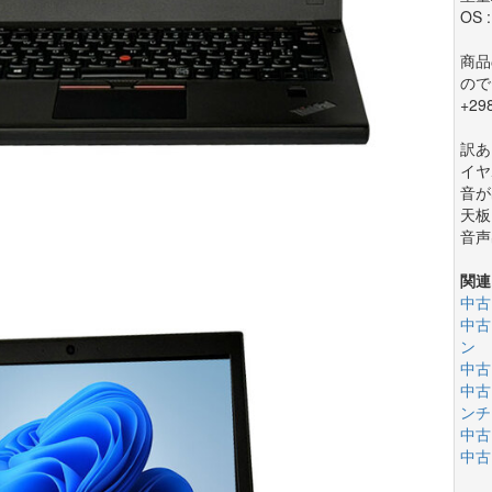
OS 
商品
ので
+2
訳あ
イヤ
音が
天板
音声
関連
中古
中古
ン
中古
中古
ンチ(
中古
中古