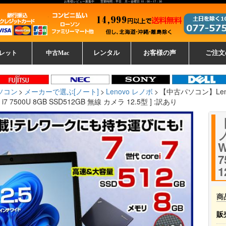
お客様レビュー募集中 営業時間：平日 月～金曜日 10：00～17：30
レット
中古Mac
レンタル
お客様の声
ご注文
ーレットパ
vo レノボ
tsu 富士通
ブレット一覧
L デル
ーで選ぶ
ple
EC
Fujitsu 富士通
Lenovo レノボ
中古MacBook Pro
中古MacBook Air
Toshiba 東芝
中古Mac Studio
中古MacBook
中古Mac mini
中古Mac Pro
中古Apple一覧
Microsoft
中古iMac
中古iPad
Apple
NEC
HP
iPad
カード
ソコン
メーカーで選ぶ[ノート]
Lenovo レノボ
【中古パソコン】Lenov
e i7 7500U 8GB SSD512GB 無線 カメラ 12.5型 ] :訳あり
W
7
1
商
販