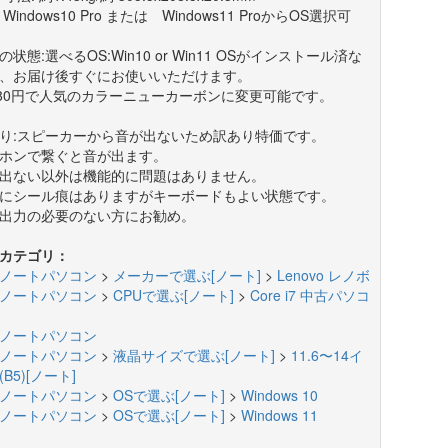
: Windows10 Pro または Windows11 ProからOS選択可
の状態:選べるOS:Win10 or Win11 OSがインストール済な
、お届け後すぐにお使いいただけます。
980円で人気のカラーニューカーボンに変更可能です。
り:スピーカーから音が出ないため訳あり特価です。
ホンで繋ぐと音が出ます。
出ない以外は機能的に問題はありません。
にシール痕はありますがキーボードもよい状態です。
出力の必要のない方にお勧め。
カテゴリ：
ノートパソコン
>
メーカーで選ぶ[ノート]
>
Lenovo レノボ
ノートパソコン
>
CPUで選ぶ[ノート]
>
Core i7 中古パソコ
ノートパソコン
ノートパソコン
>
液晶サイズで選ぶ[ノート]
>
11.6〜14イ
B5)[ノート]
ノートパソコン
>
OSで選ぶ[ノート]
>
Windows 10
ノートパソコン
>
OSで選ぶ[ノート]
>
Windows 11