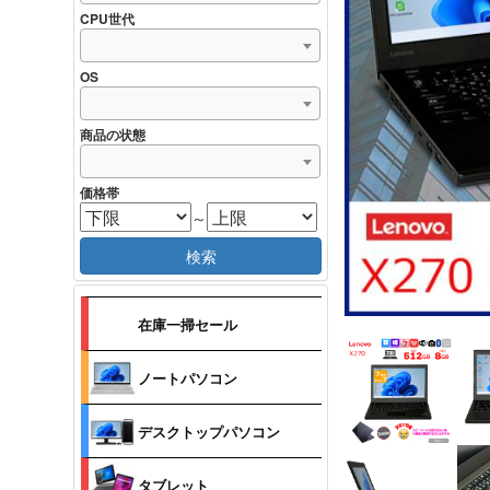
CPU世代
OS
商品の状態
価格帯
～
検索
在庫一掃セール
ノートパソコン
デスクトップパソコン
タブレット