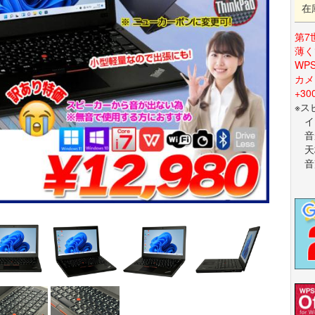
在
第7
薄く
WP
カメ
+3
※ス
イ
音が
天板
音