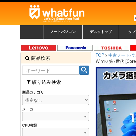
中古パソコン販売のワットファン
ノートパソコン
デスクトップ
タブ
中古ノートパソコン一覧
新品ノートパソコン一
カラーリングパソコン
おまかせフルセット
メーカーで選ぶ
HPヒューレットパ
Fujitsu 富士通
Lenovo レノボ
SONY ソニー
Toshiba 東芝
DELL デル
メーカーで選ぶ
Panasonic
NEC
HPヒュ
Leno
Fuji
中古タ
DEL
メーカ
Ap
N
中古デスクトップ一覧
新品デスクトップ一
ゲーミングパソコン
トレーディングパソ
パソコン
覧
ッカード
ッ
TOP
中古ノートパ
商品検索
コン
覧
Win10 第7世代 [Cor
絞り込み検索
商品カテゴリ
メーカー
CPU種類