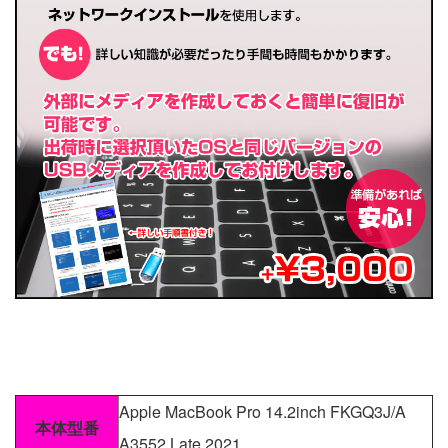
Apple MacBook Pro 14.2inch FKGQ3J/A
本体型番
A3552 Late 2021