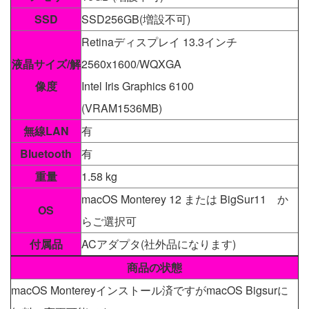
SSD
SSD256GB(増設不可)
Retinaディスプレイ 13.3インチ
液晶サイズ/解
2560x1600/WQXGA
像度
Intel Iris Graphics 6100
(VRAM1536MB)
無線LAN
有
Bluetooth
有
重量
1.58 kg
macOS Monterey 12 または BigSur11 か
OS
らご選択可
付属品
ACアダプタ(社外品になります)
商品の状態
macOS Montereyインストール済ですがmacOS Bigsurに