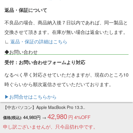
返品・保証について
不良品の場合、商品納入後７日以内であれば、同一製品と
交換させて頂きます。在庫が無い場合は返金いたします。
∟
返品・保証の詳細はこちら
◆お問い合わせ
受付：お問い合わせフォームより対応
なるべく早く対応させていただきますが、現在のところ10
時ぐらいから順次返信させていただいております。
▶お問合せはこちらから
【中古パソコン】Apple MacBook Pro 13.3..
個人情報の保護について
42,980
円
4%OFF
44,980円
→
価格(税込):
中古パソコンのワットファンでは個人情報の扱いに万全の
申し訳ございませんが、只今品切れ中です。
注意を払っています。ご購入情報はSSL暗号化通信により