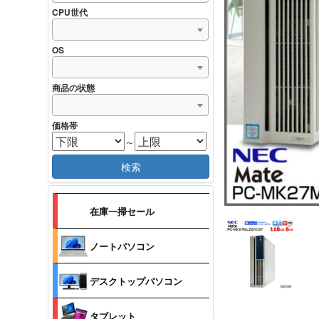
CPU世代
OS
商品の状態
価格帯
～
検索
在庫一掃セール
ノートパソコン
デスクトップパソコン
タブレット