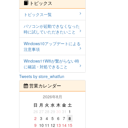
トピックス
トピックス一覧
パソコンが起動できなくなった
時に試していただきたいこと
Windows10アップデートによる
注意事項
Windows11Wifiが繋がらない時
に確認・対処できること
Tweets by store_whatfun
営業カレンダー
2026年8月
日
月
火
水
木
金
土
26
27
28
29
30
31
1
2
3
4
5
6
7
8
9
10
11
12
13
14
15