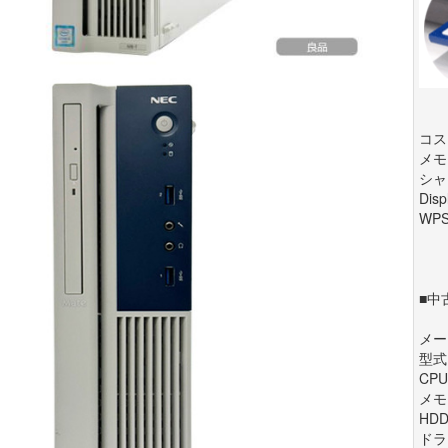
コス
メモ
シャ
Di
WP
■中
メー
型式:
CPU
メモリ
HDD
ドラ