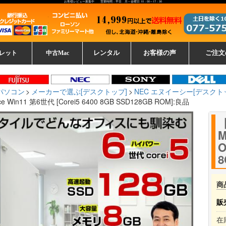
お客様レビュー募集中 営業時間：平日 月～金曜日 10：00～17：30
レット
中古Mac
レンタル
お客様の声
ご注文
ーレットパ
vo レノボ
tsu 富士通
ブレット一覧
L デル
ーで選ぶ
ple
EC
Fujitsu 富士通
Lenovo レノボ
中古MacBook Pro
中古MacBook Air
Toshiba 東芝
中古Mac Studio
中古MacBook
中古Mac mini
中古Mac Pro
中古Apple一覧
Microsoft
中古iMac
中古iPad
Apple
NEC
HP
iPad
カード
パソコン
メーカーで選ぶ[デスクトップ]
NEC エヌイーシー[デスクト
 Win11 第6世代 [Corei5 6400 8GB SSD128GB ROM]:良品
【
O
8
商
販
在