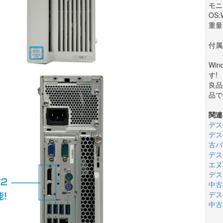
モニ
OS:
重量:
付属
Wi
す!
良品
品で
関連
デス
デス
古パ
デス
エヌ
デス
中古
デス
中古