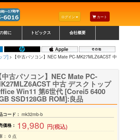
ログイン
カート
の前に
トピックス
会社概要
ナノゾーンコーティングについて
カラーリングパソコンについて
トラブルシューティング
お得なクーポンについて
パソコンの選び方
レッツノート紹介
トピックス一覧
デスクトップパソコンの選
ゲーミングパソコンの選び
ノートパソコンの選び方
CPUの種類や選び方
NXシリーズ特集
AXシリーズ特集
SXシリーズ特集
Macの選び方
Windows編
Mac編
w
w
w
び方
方
ップ]
【中古パソコン】NEC Mate PC-MK27MLZ6ACST 中
中古パソコン】NEC Mate PC-
MK27MLZ6ACST 中古 デスクトップ
ffice Win11 第6世代 [Corei5 6400
GB SSD128GB ROM]:良品
品コード：
mk32mb-b
19,980
売価格：
円(税込)
庫： 0 点