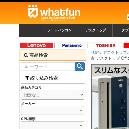
中古パソコン販売のワットファン
ノートパソコン
デスクトップ
タブ
中古ノートパソコン一覧
新品ノートパソコン一
カラーリングパソコン
おまかせフルセット
メーカーで選ぶ
HPヒューレットパ
Fujitsu 富士通
Lenovo レノボ
SONY ソニー
Toshiba 東芝
DELL デル
メーカーで選ぶ
Panasonic
NEC
HPヒュ
Leno
Fuji
中古タ
DEL
メーカ
Ap
N
中古デスクトップ一覧
新品デスクトップ一
ゲーミングパソコン
トレーディングパソ
パソコン
覧
ッカード
ッ
TOP
デスクトップ
商品検索
コン
覧
古 デスクトップ Office
絞り込み検索
商品カテゴリ
メーカー
CPU種類