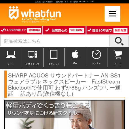
お客様レビュー募集中 営業時間：平日 月～金曜日 10：00～17：30
中古パソコン販売のワットファン
Mac
レンタル
ノート
デスクトップ
タブレット
カート
SHARP AQUOS サウンドパートナー AN-SS1
ウェアラブル ネックスピーカー FastStream
Bluetoothで使用可 わずか88g ハンズフリー通
話 訳あり品(送信機なし)