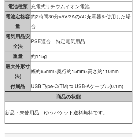
電池種類
充電式リチウムイオン電池
電池定格容
約2時間30分※5V/3AのAC充電器を使用した場
量
合
電気用品安
PSE適合 特定電気用品
全法
重量
約115g
最大外形寸
幅約65mm×奥行約15mm×高さ約110mm
法(
付属品
USB Type-C(TM) to USB-Aケーブル(0.1m)
商品の状態
新品・未使用品 ゆうパケット送料無料です。