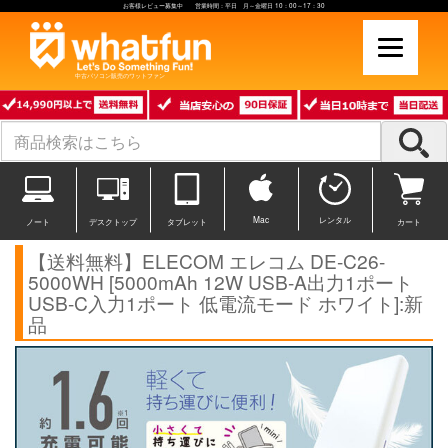
お客様レビュー募集中 営業時間：平日 月～金曜日 10：00～17：30
中古パソコン販売のワットファン
Mac
レンタル
ノート
デスクトップ
タブレット
カート
【送料無料】ELECOM エレコム DE-C26-
5000WH [5000mAh 12W USB-A出力1ポート
USB-C入力1ポート 低電流モード ホワイト]:新
品