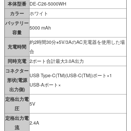
本体型番
DE-C26-5000WH
カラー
ホワイト
バッテリー
5000 mAh
容量
約2時間30分※5V/3AのAC充電器を使用した場
充電時間
合
同時充電
2ポート合計最大3.0A出力
コネクター
USB Type-C(TM)(USB-C(TM))ポート×1
形状(電源
USB-Aポート×
出力側)
定格出力電
5V
圧
定格出力電
2.4A
流