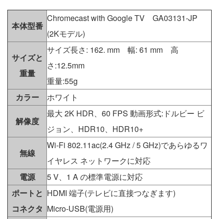
Chromecast with Google TV GA03131-JP
本体型番
(2Kモデル)
サイズ長さ: 162. mm 幅: 61 mm 高
サイズと
さ:12.5mm
重量
重量:55g
カラー
ホワイト
最大 2K HDR、60 FPS 動画形式:ドルビー ビ
解像度
ジョン、HDR10、HDR10+
Wi-Fi 802.11ac(2.4 GHz / 5 GHz)であらゆるワ
無線
イヤレス ネットワークに対応
電源
5 V、1 A の標準電源に対応
ポートと
HDMI 端子(テレビに直接つなぎます)
コネクタ
Micro-USB(電源用)