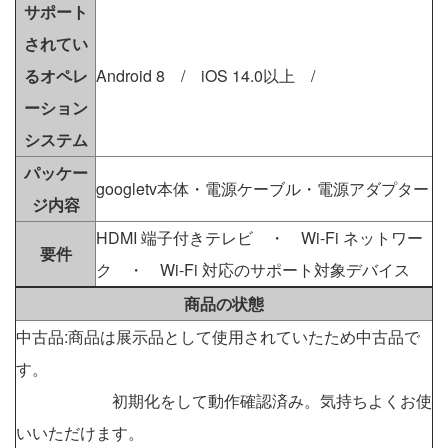
サポート
されてい
るオペレ
Android 8 / iOS 14.0以上 /
ーション
システム
パッケー
googletv本体・電源ケーブル・電源アダプター
ジ内容
HDMI 端子付きテレビ ・ Wi-Fi ネットワー
要件
ク ・ Wi-Fi 対応のサポート対象デバイス
商品の状態
中古品:商品は展示品として使用されていたため中古品で
す。
初期化をして動作確認済み。気持ちよくお使
いいただけます。