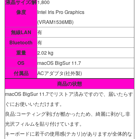
液晶サイズ/解
1,800
像度
Intel Iris Pro Graphics
(VRAM1536MB)
無線LAN
有
Bluetooth
有
重量
2.02 kg
OS
macOS BigSur 11.7
付属品
ACアダプタ(社外製)
商品の状態
macOS BigSur 11.7でリストア済みですので、届いたらす
ぐにお使いいただけます。
良品:コーティング剥げが酷かったため、綺麗に剥がし非
光沢フィルムを貼り付けています。
キーボードに若干の使用感(テカリ)がありますが全体的な