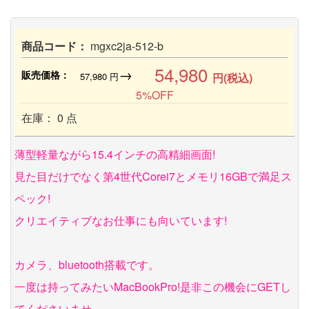
商品コード：
mgxc2ja-512-b
54,980
→
販売価格：
57,980
円
円(税込)
5%OFF
在庫： 0 点
薄型軽量ながら15.4インチの高精細画面!
見た目だけでなく第4世代Corei7とメモリ16GBで満足ス
ペック!
クリエイティブなお仕事にも向いています!
カメラ、bluetooth搭載です。
一度は持ってみたいMacBookPro!是非この機会にGETし
てくださいませ。