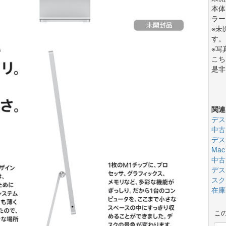
本体
ラー
※未
す。
※写
こち
是非
関連
デス
中古
デス
Ma
中古
デス
スク
在庫
こ