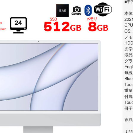
■中
本体型
202
CPU
OS
メモリ
HDD
光学
液晶サ
グラ
Engi
無線
Blue
Tou
重量 
付属
Tou
冊子
商品
未開