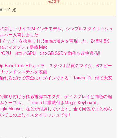
1%OFF
庫： 0 点
acの新しいサイズ24インチモデル、シンプルスタイリッシュ
ルバー入荷しました!
1チップ」を採用し11.5mmの薄さを実現した、24型4.5K
tinaディスプレイ搭載iMac
アCPU、8コアGPU、512GB SSDで動作も超快適品!!
80p FaceTime HDカメラ、スタジオ品質のマイク、6スピー
サウンドシステムを装備
触れるだけで安全にログインできる「Touch ID」付で大安
で取り付けられる電源コネクタ、ディスプレイと同色の編
みケーブル、「Touch ID搭載付きMagic Keyboard」、
agic Mouse」などが付属しています。全て同色でまとめら
いてこの上なくスタイリッシュです!