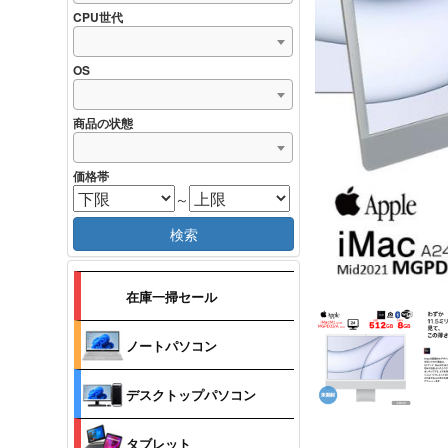
CPU世代
OS
商品の状態
価格帯
～
検索
在庫一掃セール
ノートパソコン
デスクトップパソコン
タブレット