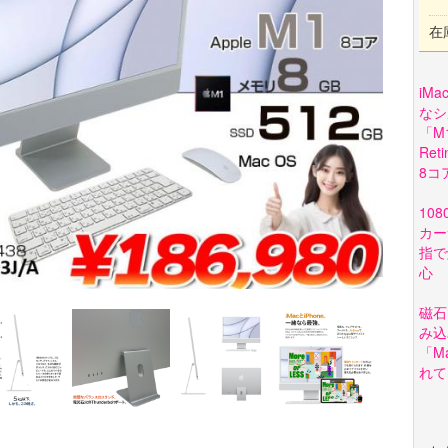
在
iM
なシ
「M
Re
8コ
10
カー
指で
心
磁石
み込
「M
れて