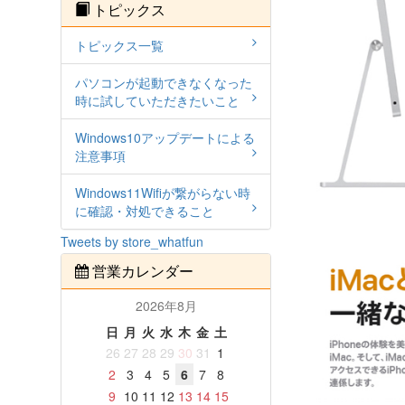
トピックス
トピックス一覧
パソコンが起動できなくなった
時に試していただきたいこと
Windows10アップデートによる
注意事項
Windows11Wifiが繋がらない時
に確認・対処できること
Tweets by store_whatfun
営業カレンダー
2026年8月
日
月
火
水
木
金
土
26
27
28
29
30
31
1
2
3
4
5
6
7
8
9
10
11
12
13
14
15