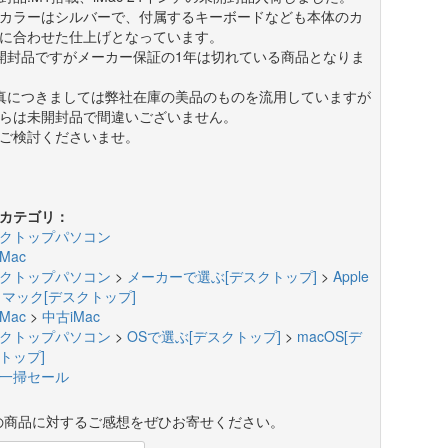
カラーはシルバーで、付属するキーボードなども本体のカ
に合わせた仕上げとなっています。
開封品ですがメーカー保証の1年は切れている商品となりま
真につきましては弊社在庫の美品のものを流用していますが
らは未開封品で間違いございません。
ご検討くださいませ。
カテゴリ：
クトップパソコン
Mac
クトップパソコン
>
メーカーで選ぶ[デスクトップ]
>
Apple
c マック[デスクトップ]
Mac
>
中古iMac
クトップパソコン
>
OSで選ぶ[デスクトップ]
>
macOS[デ
トップ]
一掃セール
の商品に対するご感想をぜひお寄せください。