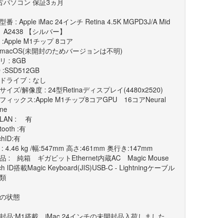
古パソコン 保証3ヵ月
番 : Apple iMac 24インチ Retina 4.5K MGPD3J/A Mid
1 A2438 【シルバー】
 :Apple M1チップ 8コア
: macOS(未開封のためバージョンは不明)
 : 8GB
 :SSD512GB
ドライブ : なし
イズ/解像度 : 24型Retinaディスプレイ(4480x2520)
フィックス:Apple M1チップ8コアGPU 16コアNeural
ne
LAN : 有
tooth :有
chID:有
: 4.46 kg /幅:547mm 高さ:461mm 奥行き:147mm
品 : 純箱 ギガビットEthernet内蔵AC Magic Mouse
ch ID搭載Magic Keyboard(JIS)USB-C - Lightningケーブル
類
の状態
封品:M1搭載、iMac 24インチの未開封品入荷しました。