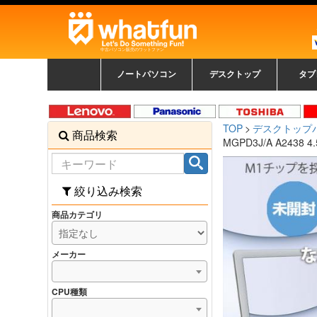
中古パソコン販売のワットファン
ノートパソコン
デスクトップ
タブ
中古ノートパソコン一覧
新品ノートパソコン一
カラーリングパソコン
おまかせフルセット
メーカーで選ぶ
HPヒューレットパ
Fujitsu 富士通
Lenovo レノボ
SONY ソニー
Toshiba 東芝
DELL デル
メーカーで選ぶ
Panasonic
NEC
HPヒュ
Leno
Fuji
中古タ
DEL
メーカ
Ap
N
中古デスクトップ一覧
新品デスクトップ一
ゲーミングパソコン
トレーディングパソ
パソコン
覧
ッカード
ッ
TOP
デスクトップ
商品検索
コン
覧
MGPD3J/A A2438 4
絞り込み検索
商品カテゴリ
メーカー
CPU種類