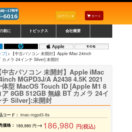
ログイン
カート
の前に
トピックス
会社概要
ナノゾーンコーティングについて
カラーリングパソコンについて
トラブルシューティング
お得なクーポンについて
パソコンの選び方
レッツノート紹介
トピックス一覧
デスクトップパソコンの選
ゲーミングパソコンの選び
ノートパソコンの選び方
CPUの種類や選び方
NXシリーズ特集
AXシリーズ特集
SXシリーズ特集
Macの選び方
Windows編
Mac編
w
w
w
び方
方
ップ]
【中古パソコン 未開封】Apple iMac 24inch
 BT カメラ 24インチ Silver]:未開封
【中古パソコン 未開封】Apple iMac
4inch MGPD3J/A A2438 4.5K 2021
体型 MacOS Touch ID [Apple M1 8
ア 8GB 512GB 無線 BT カメラ 24イ
チ Silver]:未開封
品コード：
imac-mgpd3-8s
186,980
→
売価格：
189,980
円
円(税込)