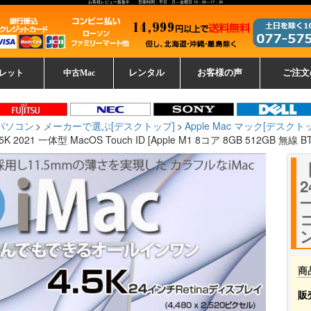
お客様レビュー募集中 営業時間：平日 月～金曜日 10：00～17：30
レット
中古Mac
レンタル
お客様の声
ご注文
ーレットパ
vo レノボ
tsu 富士通
ブレット一覧
L デル
ーで選ぶ
ple
EC
Fujitsu 富士通
Lenovo レノボ
中古MacBook Pro
中古MacBook Air
Toshiba 東芝
中古Mac Studio
中古MacBook
中古Mac mini
中古Mac Pro
中古Apple一覧
Microsoft
中古iMac
中古iPad
Apple
NEC
HP
iPad
カード
パソコン
メーカーで選ぶ[デスクトップ]
Apple Mac マック[デスクト
.5K 2021 一体型 MacOS Touch ID [Apple M1 8コア 8GB 512GB 無線
2
一
コ
ン
商
販