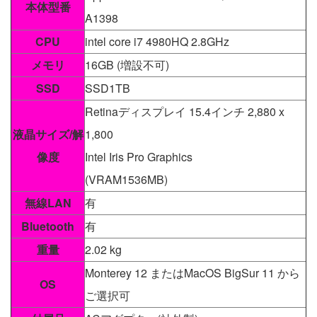
本体型番
A1398
CPU
intel core i7 4980HQ 2.8GHz
メモリ
16GB (増設不可)
SSD
SSD1TB
Retinaディスプレイ 15.4インチ 2,880 x
液晶サイズ/解
1,800
像度
Intel Iris Pro Graphics
(VRAM1536MB)
無線LAN
有
Bluetooth
有
重量
2.02 kg
Monterey 12 またはMacOS BigSur 11 から
OS
ご選択可