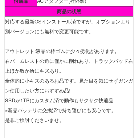
付属品
ACアダプター(社外製)
商品の状態
対応する最新OSインストール済ですが、オプションより
別バージョンにも無料で変更可能です。
アウトレット:液晶の枠ゴムに少々劣化があります。
右パームレストの角に僅かに削れあり、トラックパッド右
上ほか数か所にキズあり。
全体的に小キズのあるお品です。見た目を気にせずガンガ
ン使用したい方におすすめ品!
SSDが1TBにカスタム済で動作もサクサク快適品!
※新品バッテリに交換済で持ち運びにも安心です。
是非ご検討くださいませ。