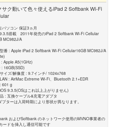
サク動いて色々使えるiPad 2 Softbank Wi-Fi
lular
古パソコン 保証3ヵ月
 9.3.5搭載 2011年発売のiPad 2 Softbank Wi-Fi Cellular
B MC982J/A
 : Apple iPad 2 Softbank Wi-Fi Cellular16GB MC982J/A
te)
: Apple A5(1GHz)
 : 16GB(SSD)
イズ/解像度 : 9.7インチ/ 1024x768
AN : AirMac Extreme Wi-Fi、Bluetooth 2.1+EDR
 601 g
 iOS 9.3.5(OSはこれ以上上がりません)
品 : 互換ケーブル&充電アダプタ
ダプターは入荷時期により形状が異なります。
ftbank およびSoftbank のネットワーク使用のMVNO事業者の
Mカードを挿入し通信可能です