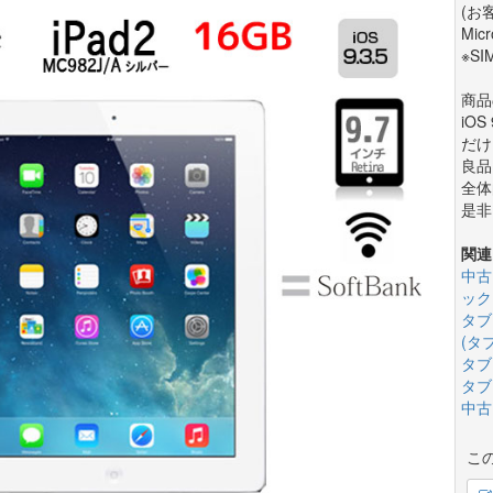
(お
Mi
※S
商品
iO
だけ
良品
全体
是非
関連
中古
ック
タブ
(タ
タブ
タブ
中古
こ