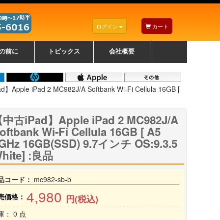
ログイン
カート
の前に
トピックス
会社概要
ナノゾーンコーティングについて
カラーリングパソコンについて
トラブルシューティング
お得なクーポンについて
パソコンの選び方
レッツノート紹介
トピックス一覧
デスクトップパソコンの選
ゲーミングパソコンの選び
ノートパソコンの選び方
CPUの種類や選び方
NXシリーズ特集
AXシリーズ特集
SXシリーズ特集
Macの選び方
Windows編
Mac編
w
w
w
び方
方
Apple iPad 2 MC982J/A Softbank Wi-Fi Cellula 16GB [
中古iPad】Apple iPad 2 MC982J/A
oftbank Wi-Fi Cellula 16GB [ A5
GHz 16GB(SSD) 9.7インチ OS:9.3.5
hite] :良品
品コード：
mc982-sb-b
4,980
売価格：
円(税込)
庫： 0 点