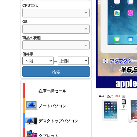
CPU世代
OS
商品の状態
価格帯
～
検索
在庫一掃セール
ノートパソコン
デスクトップパソコン
タブレット