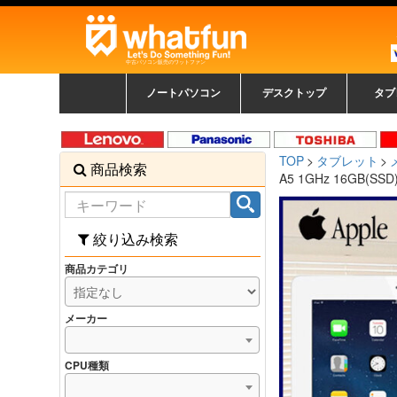
中古パソコン販売のワットファン
ノートパソコン
デスクトップ
タブ
中古ノートパソコン一覧
新品ノートパソコン一
カラーリングパソコン
おまかせフルセット
メーカーで選ぶ
HPヒューレットパ
Fujitsu 富士通
Lenovo レノボ
SONY ソニー
Toshiba 東芝
DELL デル
メーカーで選ぶ
Panasonic
NEC
HPヒュ
Leno
Fuji
中古タ
DEL
メーカ
Ap
N
中古デスクトップ一覧
新品デスクトップ一
ゲーミングパソコン
トレーディングパソ
パソコン
覧
ッカード
ッ
TOP
タブレット
商品検索
コン
覧
A5 1GHz 16GB(SSD)
絞り込み検索
商品カテゴリ
メーカー
CPU種類