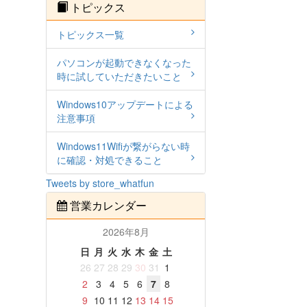
トピックス
トピックス一覧
パソコンが起動できなくなった
時に試していただきたいこと
Windows10アップデートによる
注意事項
Windows11Wifiが繋がらない時
に確認・対処できること
Tweets by store_whatfun
営業カレンダー
2026年8月
日
月
火
水
木
金
土
26
27
28
29
30
31
1
2
3
4
5
6
7
8
9
10
11
12
13
14
15