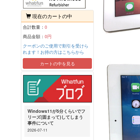
現在のカートの中
合計数量：
0
商品金額：
0円
クーポンのご使用で割引を受けら
れます！お持の方はこちらから
カートの中を見る
Windows11が5分くらいでフ
リーズ(固まって)してしまう
事件について
2026-07-11