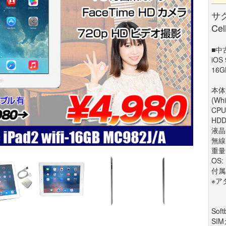
サク
Cel
■中
iOS
16G
本体型番
(Whi
CPU 
HDD
液晶サ
無線L
重量:
OS:
付属
※ア
So
SI