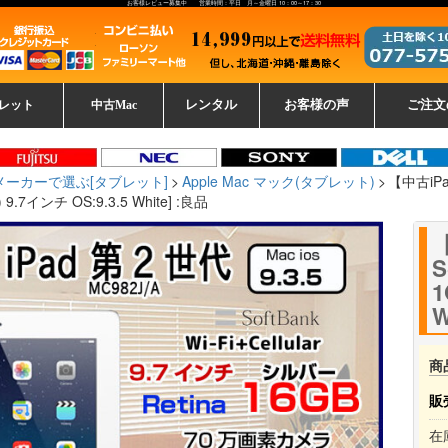
お客様レビュー募集中 営業時間：平日 月～金曜日 10：00～17：30
レット
中古Mac
レンタル
お客様の声
ご注文
ーレットパ
vo レノボ
tsu 富士通
ブレット一覧
L デル
ーで選ぶ
ple
EC
Fujitsu 富士通
Lenovo レノボ
中古MacBook Pro
中古MacBook Air
Toshiba 東芝
中古Mac Studio
中古MacBook
中古Mac mini
中古Mac Pro
中古Apple一覧
Microsoft
中古iMac
中古iPad
Apple
NEC
HP
iPad
カード
メーカーで選ぶ[タブレット]
Apple Mac マック(タブレット)
【中古iPad】
 9.7インチ OS:9.3.5 White] :良品
【
S
1
W
商
販
在