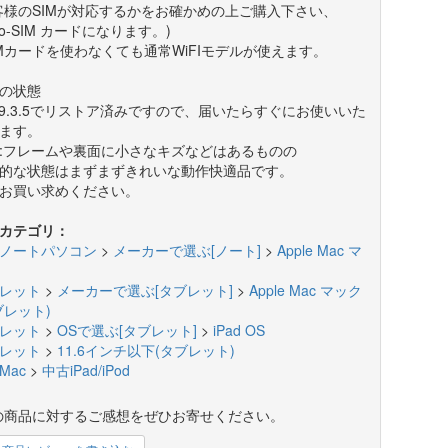
客様のSIMが対応するかをお確かめの上ご購入下さい、
cro-SIM カードになります。)
IMカードを使わなくても通常WiFIモデルが使えます。
の状態
S 9.3.5でリストア済みですので、届いたらすぐにお使いいた
ます。
:フレームや裏面に小さなキズなどはあるものの
的な状態はまずまずきれいな動作快適品です。
お買い求めください。
カテゴリ：
ノートパソコン
>
メーカーで選ぶ[ノート]
>
Apple Mac マ
レット
>
メーカーで選ぶ[タブレット]
>
Apple Mac マック
ブレット)
レット
>
OSで選ぶ[タブレット]
>
iPad OS
レット
>
11.6インチ以下(タブレット)
Mac
>
中古iPad/iPod
の商品に対するご感想をぜひお寄せください。