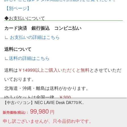
【別ページ】
◆お支払いについて
カード決済 銀行振込 コンビニ払い
∟
お支払いの詳細はこちら
送料について
∟
送料の詳細はこちら
送料は
￥14999以上ご購入いただくと無料
とさせていただ
いております。
北海道・沖縄・離島は送料がかかります。
ゆうパケットは全国一律
￥300
【中古パソコン】NEC LAVIE Desk DA770/K..
※配達日・時間指定可能（ゆうパケット不可）
99,980
円
販売価格(税込)：
現在システム都合で選択できませんがその他お問い合わせ
申し訳ございませんが、只今品切れ中です。
の欄にご記入ください。