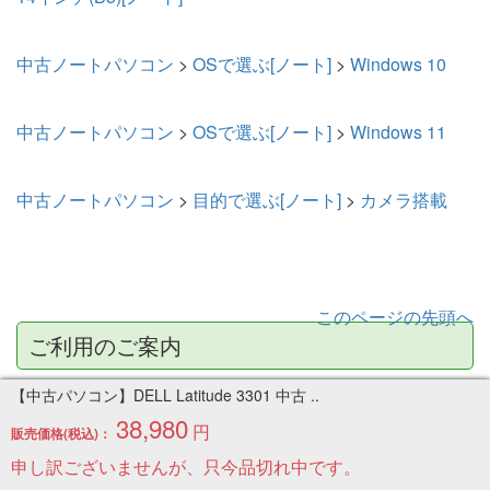
中古ノートパソコン
>
OSで選ぶ[ノート]
>
Windows 10
中古ノートパソコン
>
OSで選ぶ[ノート]
>
Windows 11
中古ノートパソコン
>
目的で選ぶ[ノート]
>
カメラ搭載
このページの先頭へ
ご利用のご案内
【中古パソコン】DELL Latitude 3301 中古 ..
◆レンタル商品について
38,980
円
販売価格(税込)：
お支払いはカード決済のみとなっています
申し訳ございませんが、只今品切れ中です。
詳しいことはレンタル商品ご利用規約をご覧ください。