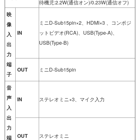
待機児:2.2W(通信オン)/0.23W(通信オフ)
映
ミニD-Sub15pin×2、HDMI×3 、コンポジ
像
IN
ットビデオ(RCA)、USB(Type-A)、
入
USB(Type-B)
出
力
端
OUT
ミニD-Sub15pin
子
音
声
IN
ステレオミニ×3、マイク入力
入
出
力
OUT
ステレオミニ
端