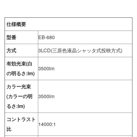
仕様概要
型番
EB-680
方式
3LCD(三原色液晶シャッタ式投映方式)
有効光束(白
3500lm
の明るさ:lm)
カラー光束
(カラーの明
3500lm
るさ:lm)
コントラスト
14000:1
比