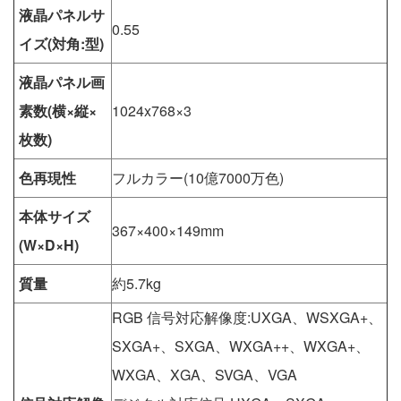
液晶パネルサ
0.55
イズ(対角:型)
液晶パネル画
素数(横×縦×
1024x768×3
枚数)
色再現性
フルカラー(10億7000万色)
本体サイズ
367×400×149mm
(W×D×H)
質量
約5.7kg
RGB 信号対応解像度:UXGA、WSXGA+、
SXGA+、SXGA、WXGA++、WXGA+、
WXGA、XGA、SVGA、VGA