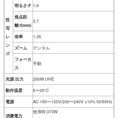
明るさ:F
1.6
焦点距
投
3.7
離:f(mm)
写
レ
倍率
1.35
ン
ズーム
デジタル
ズ
フォーカ
手動
ス
光源 出力
250W UHE
動作温度
5〜35°C
電源
AC 100〜120V/200〜240V ±10% 50/60Hz
使用時:373W
消費電力