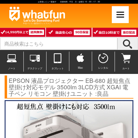
お客様レビュー募集中 営業時間：平日 月～金曜日 10：00～17：30
中古パソコン販売のワットファン
Mac
レンタル
ノート
デスクトップ
タブレット
カート
EPSON 液晶プロジェクター EB-680 超短焦点
壁掛け対応モデル 3500lm 3LCD方式 XGAI 電
子ペン リモコン 壁掛けユニット :良品