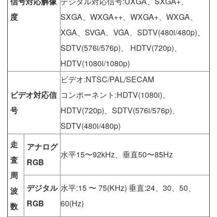
信号対応解像
デジタル対応信号:UXGA、SXGA+、
度
SXGA、WXGA++、WXGA+、WXGA、
XGA、SVGA、VGA、SDTV(480i/480p)、
SDTV(576i/576p)、 HDTV(720p)、
HDTV(1080i/1080p)
ビデオ:NTSC/PAL/SECAM
ビデオ対応信
コンポーネント:HDTV(1080i)、
号
HDTV(720p)、SDTV(576i/576p)、
SDTV(480i/480p)
走
アナログ
水平15〜92kHz、垂直50〜85Hz
査
RGB
周
デジタル
水平:15 〜 75(KHz) 垂直:24、30、50、
波
RGB
60(Hz)
数