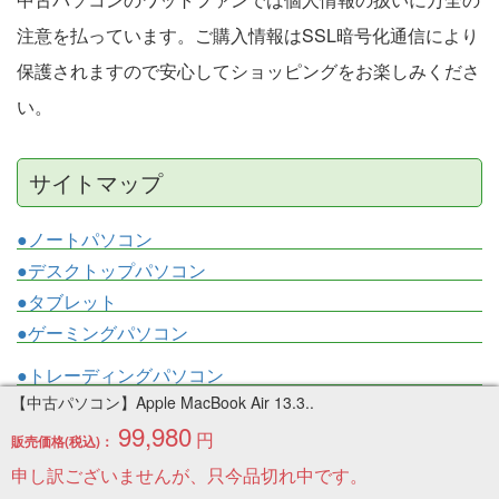
注意を払っています。ご購入情報はSSL暗号化通信により
保護されますので安心してショッピングをお楽しみくださ
い。
サイトマップ
●ノートパソコン
●デスクトップパソコン
●タブレット
●ゲーミングパソコン
●トレーディングパソコン
【中古パソコン】Apple MacBook Air 13.3..
・新品トレーディングPC 4画面
99,980
・新品トレーディングPC 6画面
円
販売価格(税込)：
・新品トレーディングPC 8画面
申し訳ございませんが、只今品切れ中です。
・中古トレーディングPC 3画面