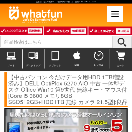
お客様レビュー募集中 営業時間：平日 月～金曜日 10：00～17：30
中古パソコン販売のワットファン
Mac
レンタル
ノート
デスクトップ
タブレット
カート
【中古パソコン 今だけデータ用HDD 1TB増設
済み】DELL OptiPlex 5270 AIO 中古 一体型デ
スク Office Win10 第9世代 無線キー・マウス付
[Core i5 9600 メモリ8GB
SSD512GB+HDD1TB 無線 カメラ 21.5型]:良品