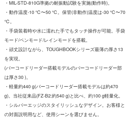
・MIL-STD-810G準拠の耐振動試験を実施(動作時)。
・動作温度-10 ℃〜50 ℃。保管(非動作)温度は-30 ℃〜70
℃。
・手袋装着時や水に濡れた手でもタッチ操作が可能。手袋
モード/ペンモード/レインモードを搭載。
・頑丈設計ながら、TOUGHBOOKシリーズ最薄の厚さ13
を実現。
(バーコードリーダー搭載モデルのバーコードリーダー部
は厚さ30 )。
・軽量約440 g(バーコードリーダー搭載モデルは約470
g)。当社従来品(FZ-B2:約540 g)と比べ、約100 g軽量化。
・シルバーエッジのスタイリッシュなデザイン。お客様と
の対面説明用など、使用シーンを選びません。