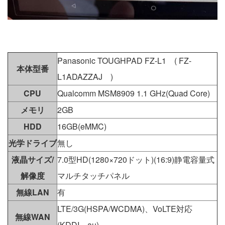
Panasonic TOUGHPAD FZ-L1 ( FZ-
本体型番
L1ADAZZAJ )
CPU
Qualcomm MSM8909 1.1 GHz(Quad Core)
メモリ
2GB
HDD
16GB(eMMC)
光学ドライブ
無し
液晶サイズ/
7.0型HD(1280×720ドット)(16:9)静電容量式
解像度
マルチタッチパネル
無線LAN
有
LTE/3G(HSPA/WCDMA)、VoLTE対応
無線WAN
(KDDI、au)