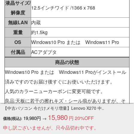
液晶サイズ/
12.5インチワイド /1366 x 768
解像度
無線LAN
内蔵
重量
約1.5kg
OS
Windows10 Pro または Windows11 Pro
付属品
ACアダプタ
商品の状態
Windows10 Pro または Windows11 Proがインストール
済みですのでお届け後すぐにお使いいただけます。
人気のカラーニューカーボンに変更可能です。
良品:天板に若干の擦れキズ・シール痕がありますが、そ
【中古パソコン 今だけメモリ増量】Lenovo X270 中..
れ以外はとてもきれいな状態です。是非ご検討くださいま
15,980
円
20%OFF
19,980円
→
価格(税込):
せ。
申し訳ございませんが、只今品切れ中です。