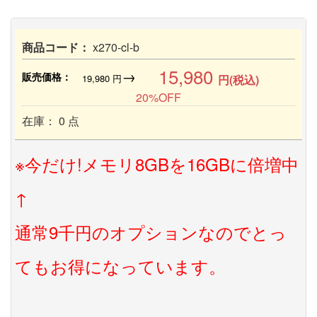
商品コード：
x270-cl-b
15,980
→
販売価格：
19,980
円
円(税込)
20%OFF
在庫： 0 点
※今だけ!メモリ8GBを16GBに倍増中
↑
通常9千円のオプションなのでとっ
てもお得になっています。