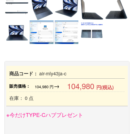
商品コード：
air-mly43ja-c
104,980
→
販売価格：
104,980
円
円(税込)
在庫： 0 点
※今だけTYPE-Cハブプレゼント