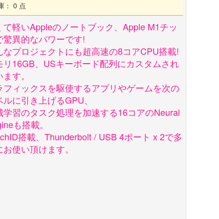
庫： 0 点
て軽いAppleのノートブック、Apple M1チッ
で驚異的なパワーです!
んなプロジェクトにも超高速の8コアCPU搭載!
モリ16GB、USキーボード配列にカスタムされ
います。
ラフィックスを駆使するアプリやゲームを次の
ベルに引き上げるGPU、
械学習のタスク処理を加速する16コアのNeural
gineも搭載。
uchID搭載、Thunderbolt / USB 4ポート x 2で多
にお使い頂けます。