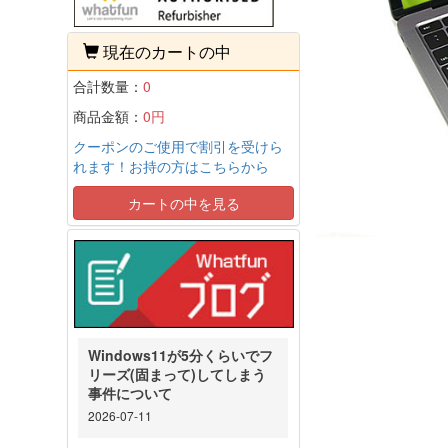
現在のカートの中
合計数量：
0
商品金額：
0円
クーポンのご使用で割引を受けら
れます！お持の方はこちらから
カートの中を見る
Windows11が5分くらいでフ
リーズ(固まって)してしまう
事件について
2026-07-11