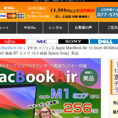
お客様レビュー募集中 営業時間：平日 月～金曜日 10：00～17：30
レット
中古Mac
レンタル
お客様の声
ご注文
ーレットパ
vo レノボ
tsu 富士通
ブレット一覧
L デル
ーで選ぶ
ple
EC
Fujitsu 富士通
Lenovo レノボ
中古MacBook Pro
中古MacBook Air
Toshiba 東芝
中古Mac Studio
中古MacBook
中古Mac mini
中古Mac Pro
中古Apple一覧
Microsoft
中古iMac
中古iPad
Apple
NEC
HP
iPad
カード
MacBook Air
【中古パソコン】Apple MacBook Air 13.3inch MGN63J/
 無線 BT カメラ 13.3 純箱 Space Gray] :美品
【
1
選
チ
ラ
商
販