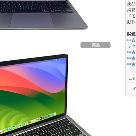
美品
純箱
メモ
動作
関連
中古
ック
中古
中古
中古
こ