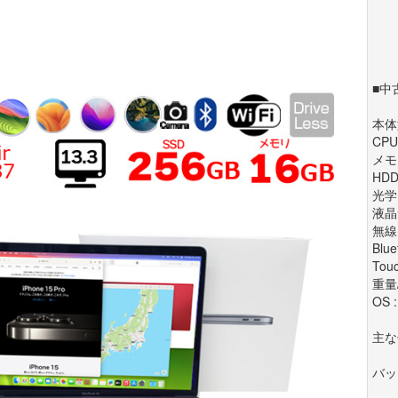
■中
本体型
CPU
メモリ
HDD
光学
液晶サ
無線
Blue
Touc
重量/
OS 
主な
バッ