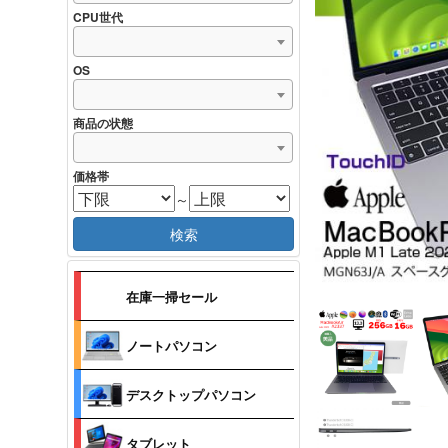
CPU世代
OS
商品の状態
価格帯
～
検索
在庫一掃セール
ノートパソコン
デスクトップパソコン
タブレット