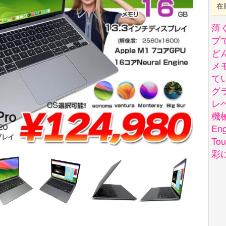
在
薄く
プ
ど
メ
て
グ
レ
機
En
To
彩