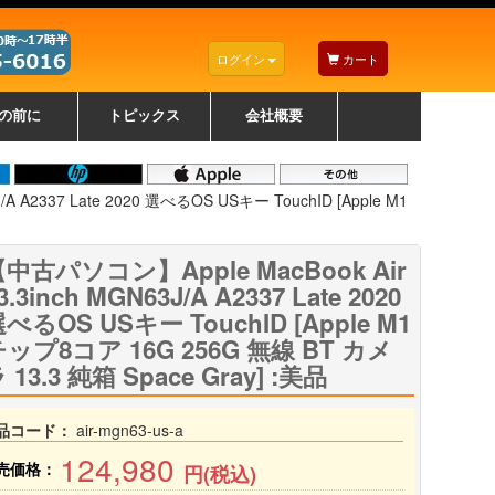
ログイン
カート
の前に
トピックス
会社概要
ナノゾーンコーティングについて
カラーリングパソコンについて
トラブルシューティング
お得なクーポンについて
パソコンの選び方
レッツノート紹介
トピックス一覧
デスクトップパソコンの選
ゲーミングパソコンの選び
ノートパソコンの選び方
CPUの種類や選び方
NXシリーズ特集
AXシリーズ特集
SXシリーズ特集
Macの選び方
Windows編
Mac編
w
w
w
び方
方
A A2337 Late 2020 選べるOS USキー TouchID [Apple M1
中古パソコン】Apple MacBook Air
3.3inch MGN63J/A A2337 Late 2020
べるOS USキー TouchID [Apple M1
ップ8コア 16G 256G 無線 BT カメ
 13.3 純箱 Space Gray] :美品
品コード：
air-mgn63-us-a
124,980
売価格：
円(税込)