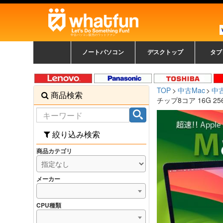
中古パソコン販売のワットファン
ノートパソコン
デスクトップ
タブ
中古ノートパソコン一覧
新品ノートパソコン一
カラーリングパソコン
おまかせフルセット
メーカーで選ぶ
HPヒューレットパ
Fujitsu 富士通
Lenovo レノボ
SONY ソニー
Toshiba 東芝
DELL デル
メーカーで選ぶ
Panasonic
NEC
HPヒュ
Leno
Fuji
中古タ
DEL
メーカ
Ap
N
中古デスクトップ一覧
新品デスクトップ一
ゲーミングパソコン
トレーディングパソ
パソコン
覧
ッカード
ッ
TOP
中古Mac
中古
商品検索
コン
覧
チップ8コア 16G 256G
絞り込み検索
商品カテゴリ
メーカー
CPU種類