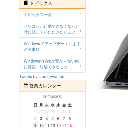
トピックス
トピックス一覧
パソコンが起動できなくなった
時に試していただきたいこと
Windows10アップデートによる
注意事項
Windows11Wifiが繋がらない時
に確認・対処できること
Tweets by store_whatfun
営業カレンダー
2026年8月
日
月
火
水
木
金
土
26
27
28
29
30
31
1
2
3
4
5
6
7
8
9
10
11
12
13
14
15