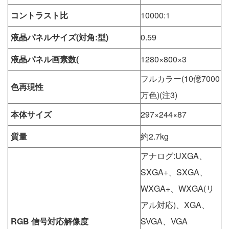
コントラスト比
10000:1
液晶パネルサイズ(対角:型)
0.59
液晶パネル画素数(
1280×800×3
フルカラー(10億7000
色再現性
万色)(注3)
本体サイズ
297×244×87
質量
約2.7kg
アナログ:UXGA、
SXGA+、SXGA、
WXGA+、WXGA(リ
アル対応)、XGA、
RGB 信号対応解像度
SVGA、VGA