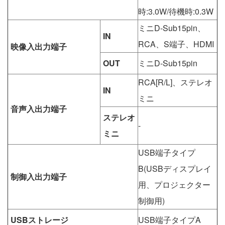
時:3.0W/待機時:0.3W
ミニD-Sub15pin、
IN
RCA、S端子、HDMI
映像入出力端子
OUT
ミニD-Sub15pin
RCA[R/L]、ステレオ
IN
ミニ
音声入出力端子
ステレオ
-
ミニ
USB端子タイプ
B(USBディスプレイ
制御入出力端子
用、プロジェクター
制御用)
USBストレージ
USB端子タイプA