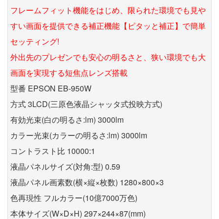
フレームフィット機能をはじめ、限られた環境でも見や
すい画面を提供できる補正機能【ピタッと補正】で簡単
セッティング!
外出先のプレゼンでも安心の明るさと、狭い環境でも大
画面を実現する短焦点レンズ搭載
型番 EPSON EB-950W
方式 3LCD(三原色液晶シャッタ式投映方式)
有効光束(白の明るさ:lm) 3000lm
カラー光束(カラーの明るさ:lm) 3000lm
コントラスト比 10000:1
液晶パネルサイズ(対角:型) 0.59
液晶パネル画素数(横×縦×枚数) 1280×800×3
色再現性 フルカラー(10億7000万色)
本体サイズ(W×D×H) 297×244×87(mm)