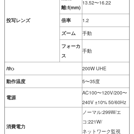
13.52〜16.22
離:f(mm)
投写レンズ
倍率
1.2
ズーム
手動
フォーカ
手動
ス
/th>
200W UHE
動作温度
5〜35度
AC100〜120V/200〜
電源
240V ±10% 50/60Hz
ノーマル:299W/エ
コ:221W/
消費電力
ネットワーク監視