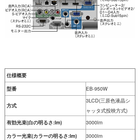
仕様概要
型番
EB-950W
3LCD(三原色液晶シ
方式
ャッタ式投映方式)
有効光束(白の明るさ:lm)
3000lm
カラー光束(カラーの明るさ:lm)
3000lm