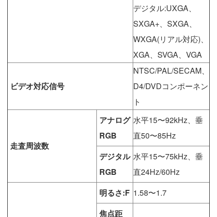
デジタル:UXGA、
SXGA+、SXGA、
WXGA(リアル対応)、
XGA、SVGA、VGA
NTSC/PAL/SECAM、
ビデオ対応信号
D4/DVDコンポーネン
ト
アナログ
水平15〜92kHz、垂
RGB
直50〜85Hz
走査周波数
デジタル
水平15〜75kHz、垂
RGB
直24Hz/60Hz
明るさ:F
1.58〜1.7
焦点距