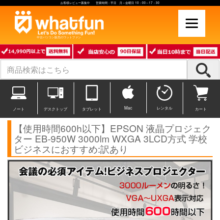
お客様レビュー募集中 営業時間：平日 月～金曜日 10：00～17：30
中古パソコン販売のワットファン
Mac
レンタル
ノート
デスクトップ
タブレット
カート
【使用時間600h以下】EPSON 液晶プロジェク
ター EB-950W 3000lm WXGA 3LCD方式 学校
ビジネスにおすすめ:訳あり