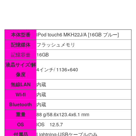
本体型番
iPod touch6 MKH22J/A [16GB ブルー]
記憶媒体
フラッシュメモリ
記憶容量
16GB
液晶サイズ/解
4インチ/ 1136×640
像度
無線LAN
内蔵
Wi-fi
内蔵
Bluetooth
内蔵
重量
88 g/58.6x123.4x6.1 mm
OS
iOS 12.5.7
付属品
Lightning-USBケーブルのみ