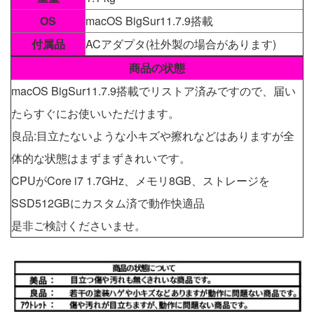
OS
macOS BigSur11.7.9搭載
付属品
ACアダプタ(社外製の場合があります)
商品の状態
macOS BigSur11.7.9搭載でリストア済みですので、届い
たらすぐにお使いいただけます。
良品:目立たないような小キズや擦れなどはありますが全
体的な状態はまずまずきれいです。
CPUがCore i7 1.7GHz、メモリ8GB、ストレージを
SSD512GBにカスタム済で動作快適品
是非ご検討くださいませ。