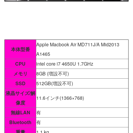
Apple Macbook Air MD711J/A Mid2013
本体型番
A1465
CPU
intel core i7 4650U 1.7GHz
メモリ
8GB (増設不可)
SSD
512GB(増設不可)
液晶サイズ/解
11.6インチ(1366×768)
像度
無線LAN
有
Bluetooth
有
重量
1.1 kg