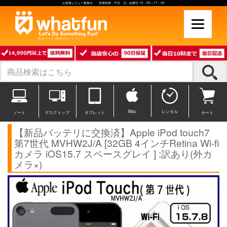
お客様レビュー募集中 営業時間：平日 月～金曜日 10：00～17：30
中古パソコン販売のワットファン
Mac
レンタル
ノート
デスクトップ
タブレット
カート
【新品バッテリに交換済】Apple iPod touch7
第7世代 MVHW2J/A [32GB 4インチRetina Wi-fi
カメラ iOS15.7 スペースグレイ ] :訳あり(外カ
メラ×)