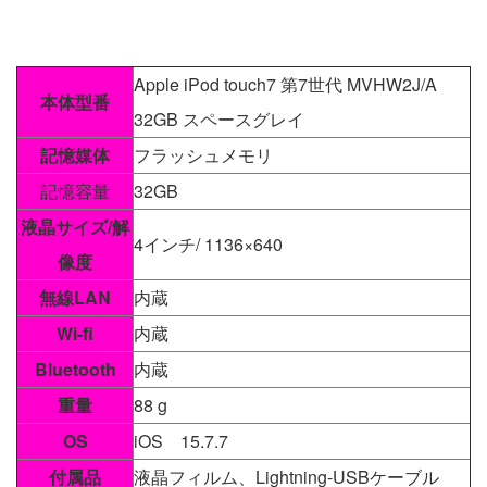
Apple iPod touch7 第7世代 MVHW2J/A
本体型番
32GB スペースグレイ
記憶媒体
フラッシュメモリ
記憶容量
32GB
液晶サイズ/解
4インチ/ 1136×640
像度
無線LAN
内蔵
Wi-fi
内蔵
Bluetooth
内蔵
重量
88 g
OS
iOS 15.7.7
付属品
液晶フィルム、Lightning-USBケーブル