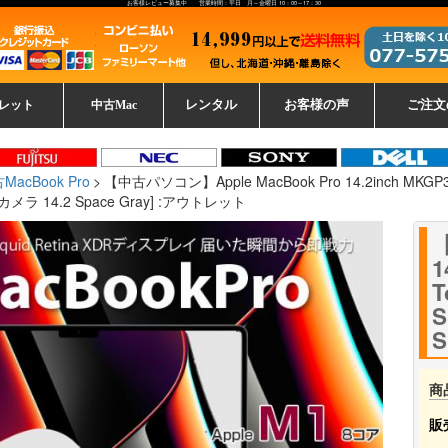
お客様レビュー募集中 営業時間：平日 月～金曜日 10：00～17：30
レット
中古Mac
レンタル
お客様の声
ご注文
ーレットパ
vo レノボ
tsu 富士通
ブレット一覧
L デル
ーで選ぶ
ple
EC
Fujitsu 富士通
Lenovo レノボ
中古MacBook Pro
中古MacBook Air
Toshiba 東芝
中古Mac Studio
中古MacBook
中古Mac mini
中古Mac Pro
中古Apple一覧
Microsoft
中古iMac
中古iPad
Apple
NEC
HP
iPad
カード
MacBook Pro
【中古パソコン】Apple MacBook Pro 14.2inch MKGP3J/A
カメラ 14.2 Space Gray] :アウトレット
【
1
T
S
S
商
販