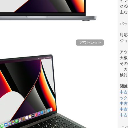
インタ
x1/
主な
バッ
対応
ジョ
アウ
天板
その
カラ
検討
関連
中古
ック
中古
中古
中古
こ