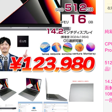
在
純
C
Pr
51
品!
14
面解
10
一