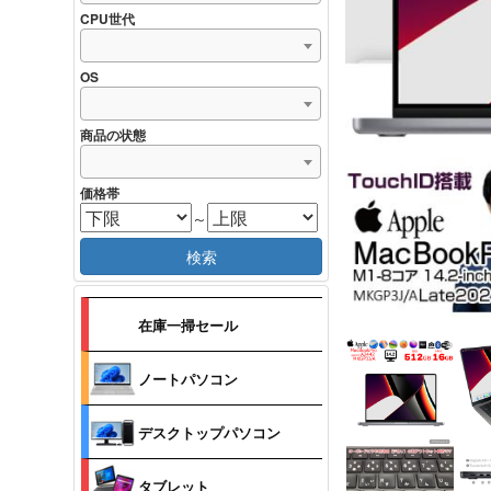
CPU世代
OS
商品の状態
価格帯
～
検索
在庫一掃セール
ノートパソコン
デスクトップパソコン
タブレット