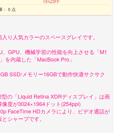
15%OFF
庫： 0 点
箱入り人気カラーのスペースグレイです。
PU、GPU、機械学習の性能を向上させる「M1
o」を内蔵した「MacBook Pro」
2GB SSD/メモリー16GBで動作快適サクサク
.2型の「Liquid Retina XDRディスプレイ」は画
像度が3024×1964ドット(254ppi)
80p FaceTime HDカメラにより、ビデオ通話が
段とシャープです。