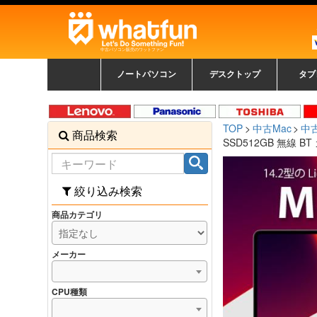
中古パソコン販売のワットファン
ノートパソコン
デスクトップ
タブ
中古ノートパソコン一覧
新品ノートパソコン一
カラーリングパソコン
おまかせフルセット
メーカーで選ぶ
HPヒューレットパ
Fujitsu 富士通
Lenovo レノボ
SONY ソニー
Toshiba 東芝
DELL デル
メーカーで選ぶ
Panasonic
NEC
HPヒュ
Leno
Fuji
中古タ
DEL
メーカ
Ap
N
中古デスクトップ一覧
新品デスクトップ一
ゲーミングパソコン
トレーディングパソ
パソコン
覧
ッカード
ッ
TOP
中古Mac
中古
商品検索
コン
覧
SSD512GB 無線 BT 
絞り込み検索
商品カテゴリ
メーカー
CPU種類