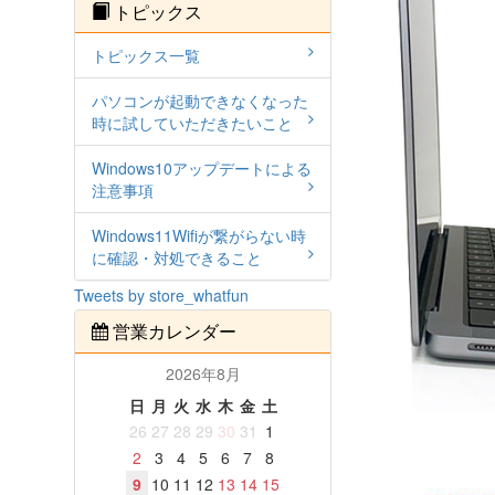
トピックス
トピックス一覧
パソコンが起動できなくなった
時に試していただきたいこと
Windows10アップデートによる
注意事項
Windows11Wifiが繋がらない時
に確認・対処できること
Tweets by store_whatfun
営業カレンダー
2026年8月
日
月
火
水
木
金
土
26
27
28
29
30
31
1
2
3
4
5
6
7
8
9
10
11
12
13
14
15