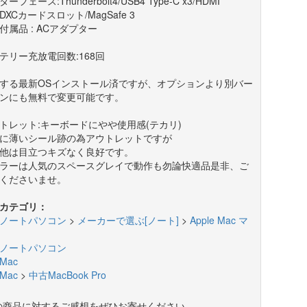
ーフェース:Thunderbolt4/USB4 Type-C x3/HDMI
SDXCカードスロット/MagSafe 3
付属品 : ACアダプター
テリー充放電回数:168回
する最新OSインストール済ですが、オプションより別バー
ンにも無料で変更可能です。
トレット:キーボードにやや使用感(テカリ)
に薄いシール跡の為アウトレットですが
他は目立つキズなく良好です。
ーは人気のスペースグレイで動作も勿論快適品是非、ご
くださいませ。
カテゴリ：
ノートパソコン
>
メーカーで選ぶ[ノート]
>
Apple Mac マ
ノートパソコン
Mac
Mac
>
中古MacBook Pro
の商品に対するご感想をぜひお寄せください。