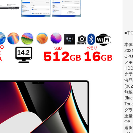
■中
本体型
202
CPU
メモリ
HDD
光学
液晶サ
(30
無線
Blue
Touc
グラ
重量/
OS 
選択