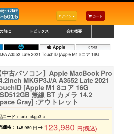
ログイン
カート
の前に
トピックス
会社概要
ナノゾーンコーティングについて
カラーリングパソコンについて
トラブルシューティング
お得なクーポンについて
パソコンの選び方
レッツノート紹介
トピックス一覧
デスクトップパソコンの選
ゲーミングパソコンの選び
ノートパソコンの選び方
CPUの種類や選び方
NXシリーズ特集
AXシリーズ特集
SXシリーズ特集
Macの選び方
Windows編
Mac編
w
w
w
び方
方
 A3552 Late 2021 TouchID [Apple M1 8コア 16G
中古パソコン】Apple MacBook Pro
4.2inch MKGP3J/A A3552 Late 2021
ouchID [Apple M1 8コア 16G
SD512GB 無線 BT カメラ 14.2
pace Gray] :アウトレット
品コード：
pro-mkgp3-c
123,980
→
売価格：
145,980
円
円(税込)