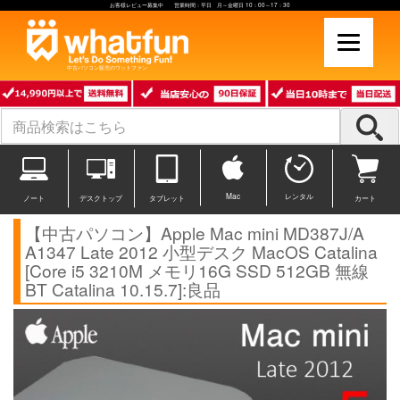
お客様レビュー募集中 営業時間：平日 月～金曜日 10：00～17：30
中古パソコン販売のワットファン
Mac
レンタル
ノート
デスクトップ
タブレット
カート
【中古パソコン】Apple Mac mini MD387J/A
A1347 Late 2012 小型デスク MacOS Catalina
[Core i5 3210M メモリ16G SSD 512GB 無線
BT Catalina 10.15.7]:良品