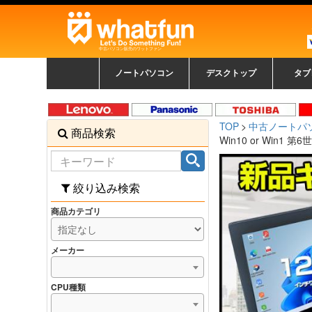
中古パソコン販売のワットファン
ノートパソコン
デスクトップ
タブ
中古ノートパソコン一覧
新品ノートパソコン一
カラーリングパソコン
おまかせフルセット
メーカーで選ぶ
HPヒューレットパ
Fujitsu 富士通
Lenovo レノボ
SONY ソニー
Toshiba 東芝
DELL デル
メーカーで選ぶ
Panasonic
NEC
HPヒュ
Leno
Fuji
中古タ
DEL
メーカ
Ap
N
中古デスクトップ一覧
新品デスクトップ一
ゲーミングパソコン
トレーディングパソ
パソコン
覧
ッカード
ッ
TOP
中古ノートパ
商品検索
コン
覧
Win10 or Win1 第6
絞り込み検索
商品カテゴリ
メーカー
CPU種類