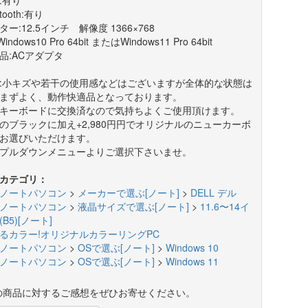
etooth:有り
ター:12.5インチ 解像度 1366×768
Windows10 Pro 64bit またはWindows11 Pro 64bit
品:ACアダプタ
:小キズや若干の使用感などはございますが全体的な状態は
まずよく、動作快適品となっております。
キーボードに交換済なので気持ちよくご使用頂けます。
のブラックに加え+2,980円円でオリジナルのニューカーボ
お選びいただけます。
プルダウンメニューよりご選択下さいませ。
カテゴリ：
ノートパソコン
>
メーカーで選ぶ[ノート]
>
DELL デル
ノートパソコン
>
液晶サイズで選ぶ[ノート]
>
11.6〜14イ
B5)[ノート]
るカラー!オリジナルカラーリングPC
ノートパソコン
>
OSで選ぶ[ノート]
>
Windows 10
ノートパソコン
>
OSで選ぶ[ノート]
>
Windows 11
の商品に対するご感想をぜひお寄せください。