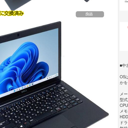
■中
OSは
かを
メーカ
型式:
CPU:
メモリ
HDD
ドラ
無線