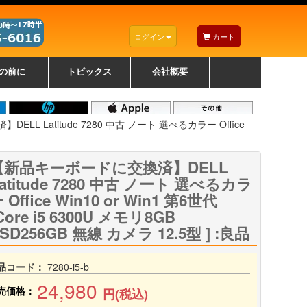
ログイン
カート
の前に
トピックス
会社概要
ナノゾーンコーティングについて
カラーリングパソコンについて
トラブルシューティング
お得なクーポンについて
パソコンの選び方
レッツノート紹介
トピックス一覧
デスクトップパソコンの選
ゲーミングパソコンの選び
ノートパソコンの選び方
CPUの種類や選び方
NXシリーズ特集
AXシリーズ特集
SXシリーズ特集
Macの選び方
Windows編
Mac編
w
w
w
び方
方
LL Latitude 7280 中古 ノート 選べるカラー Office
【新品キーボードに交換済】DELL
atitude 7280 中古 ノート 選べるカラ
 Office Win10 or Win1 第6世代
Core i5 6300U メモリ8GB
SD256GB 無線 カメラ 12.5型 ] :良品
品コード：
7280-i5-b
24,980
売価格：
円(税込)