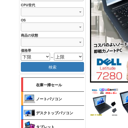
CPU世代
OS
商品の状態
価格帯
～
検索
在庫一掃セール
ノートパソコン
デスクトップパソコン
タブレット