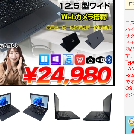
在
コ
ハイ
サク
メ
新
す
Ty
L
+2
で
OSは
の