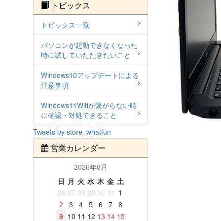
トピックス
トピックス一覧
パソコンが起動できなくなった
時に試していただきたいこと
Windows10アップデートによる
注意事項
Windows11Wifiが繋がらない時
に確認・対処できること
Tweets by store_whatfun
営業カレンダー
2026年8月
日
月
火
水
木
金
土
26
27
28
29
30
31
1
2
3
4
5
6
7
8
9
10
11
12
13
14
15