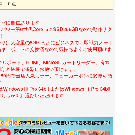
庫： 0 点
スパに自信あります!
パワー第6世代Core i5にSSD256GBなので動作サク
!
モリは大容量の8GB!まさにビジネスでも即戦力ノート
品キーボードに交換済なので気持ちよくご使用頂けま
。
pe-Cポート、HDMI、MicroSDカードリーダー、有線
ANなど搭載で多彩にお使い頂けます。
,980円で当店人気カラー、ニューカーボンに変更可能
す。
Windows10 Pro 64bit またはWindows11 Pro 64bit
どちらかをお選びいただけます。