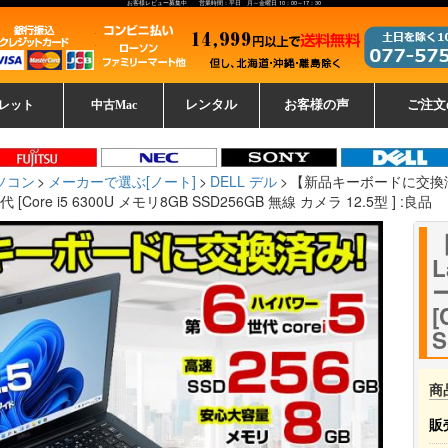
お客様レビュー募集中 営業時間：平日 月～金曜日 10：00～17：30
レット
中古Mac
レンタル
お客様の声
ご注文
ーレットパ
vo レノボ
tsu 富士通
ブレット一覧
L デル
ーで選ぶ
ple
EC
Fujitsu 富士通
Lenovo レノボ
中古MacBook Pro
中古MacBook Air
Toshiba 東芝
中古Mac Studio
中古MacBook
中古Mac mini
中古Mac Pro
中古Apple一覧
Microsoft
中古iMac
中古iPad
Apple
NEC
HP
iPad
カード
ソコン
メーカーで選ぶ[ノート]
DELL デル
【新品キーボードに交換済】DE
世代 [Core i5 6300U メモリ8GB SSD256GB 無線 カメラ 12.5型 ] :良品
L
ー
[
S
商
販