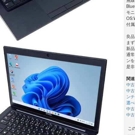
Blu
モニ
OS:
付属
良品
まず
新品
通常
ンを
是非
関連
中古
中古
ンチ(
選べ
中古
中古
こ