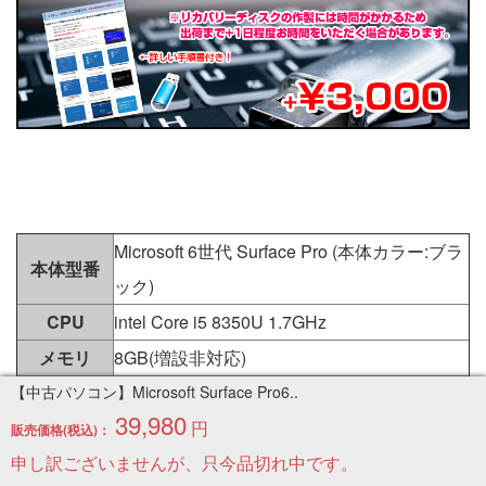
Microsoft 6世代 Surface Pro (本体カラー:ブラ
本体型番
ック)
CPU
intel Core i5 8350U 1.7GHz
メモリ
8GB(増設非対応)
HDD
SSD 256 GB
【中古パソコン】Microsoft Surface Pro6..
39,980
円
ディスプレイ : 12.3 インチ PixelSense ディ
販売価格(税込)：
ディスプレ
申し訳ございませんが、只今品切れ中です。
スプレイ
イ/解像度