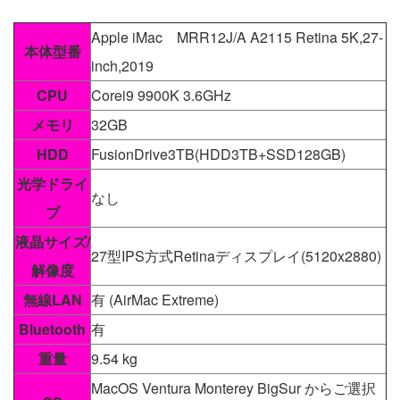
Apple iMac MRR12J/A A2115 Retina 5K,27-
本体型番
inch,2019
CPU
Corei9 9900K 3.6GHz
メモリ
32GB
HDD
FusionDrive3TB(HDD3TB+SSD128GB)
光学ドライ
なし
ブ
液晶サイズ/
27型IPS方式Retinaディスプレイ(5120x2880)
解像度
無線LAN
有 (AirMac Extreme)
Bluetooth
有
重量
9.54 kg
MacOS Ventura Monterey BigSur からご選択