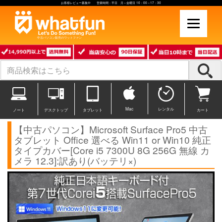
お客様レビュー募集中 営業時間：平日 月～金曜日 10：00～17：30
中古パソコン販売のワットファン
Mac
レンタル
ノート
デスクトップ
タブレット
カート
【中古パソコン】Microsoft Surface Pro5 中古
タブレット Office 選べる Win11 or Win10 純正
タイプカバー[Core i5 7300U 8G 256G 無線 カ
メラ 12.3]:訳あり(バッテリ×)