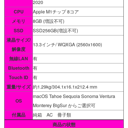
2020
CPU
Apple M1チップ 8コア
メモリ
8GB (増設不可)
SSD
SSD256GB(増設不可)
液晶サイズ/
13.3インチ/ WQXGA (2560x1600)
解像度
無線LAN
有
Bluetooth
有
Touch ID
有
重量/サイズ
約1.29kg/304.1x16.1x212.4 mm
macOS Tahoe Sequoia Sonoma Ventura
OS
Monterey BigSur からご選択可
付属品
純箱 AC 冊子類
商品の状態