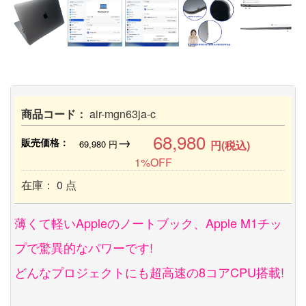
商品コード：
air-mgn63ja-c
68,980
→
販売価格：
69,980
円
円(税込)
1%OFF
在庫： 0 点
薄くて軽いAppleのノートブック、Apple M1チッ
プで驚異的なパワーです!
どんなプロジェクトにも超高速の8コアCPU搭載!