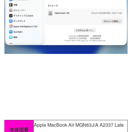
Apple MacBook Air MGN63J/A A2337 Late
本体型番