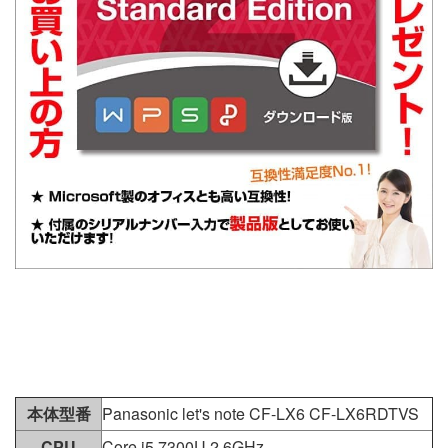
本体型番
Panasonic let's note CF-LX6 CF-LX6RDTVS
CPU
Core i5 7300U 2.6GHz