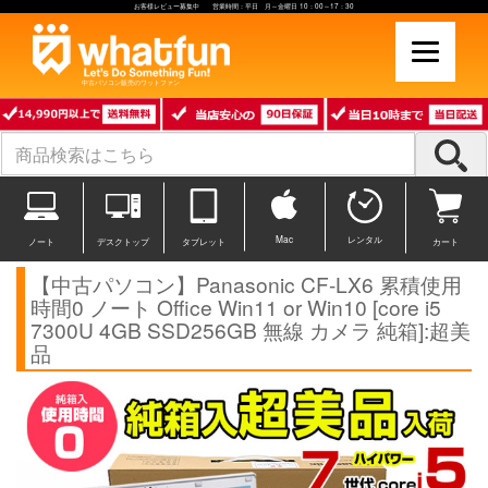
お客様レビュー募集中 営業時間：平日 月～金曜日 10：00～17：30
中古パソコン販売のワットファン
Mac
レンタル
ノート
デスクトップ
タブレット
カート
【中古パソコン】Panasonic CF-LX6 累積使用
時間0 ノート Office Win11 or Win10 [core i5
7300U 4GB SSD256GB 無線 カメラ 純箱]:超美
品