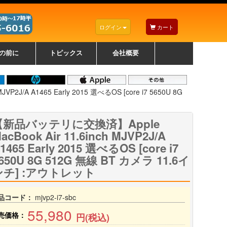
ログイン
カート
の前に
トピックス
会社概要
ナノゾーンコーティングについて
カラーリングパソコンについて
トラブルシューティング
お得なクーポンについて
パソコンの選び方
レッツノート紹介
トピックス一覧
デスクトップパソコンの選
ゲーミングパソコンの選び
ノートパソコンの選び方
CPUの種類や選び方
NXシリーズ特集
AXシリーズ特集
SXシリーズ特集
Macの選び方
Windows編
Mac編
w
w
w
び方
方
2J/A A1465 Early 2015 選べるOS [core i7 5650U 8G
【新品バッテリに交換済】Apple
acBook Air 11.6inch MJVP2J/A
1465 Early 2015 選べるOS [core i7
650U 8G 512G 無線 BT カメラ 11.6イ
ンチ] :アウトレット
品コード：
mjvp2-i7-sbc
55,980
売価格：
円(税込)