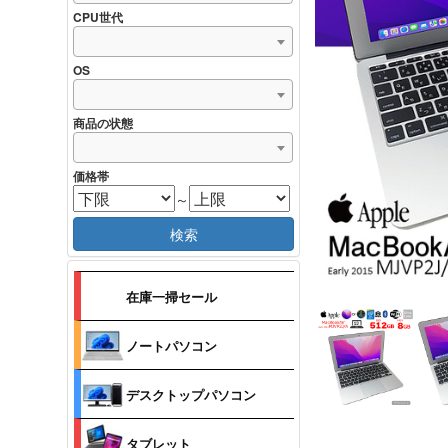
CPU世代
OS
商品の状態
価格帯
～
検索
在庫一掃セール
ノートパソコン
デスクトップパソコン
タブレット