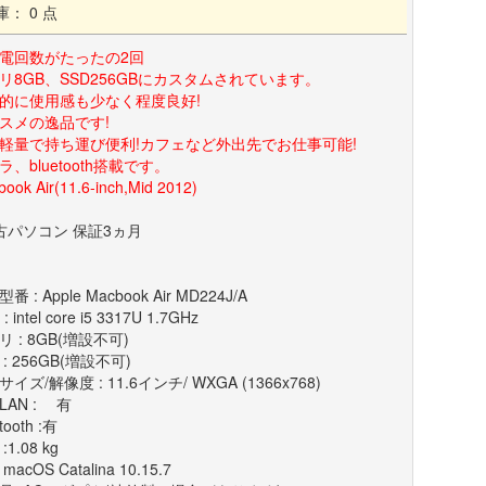
庫： 0 点
電回数がたったの2回
リ8GB、SSD256GBにカスタムされています。
的に使用感も少なく程度良好!
スメの逸品です!
軽量で持ち運び便利!カフェなど外出先でお仕事可能!
ラ、bluetooth搭載です。
ook Air(11.6-inch,Mid 2012)
古パソコン 保証3ヵ月
番 : Apple Macbook Air MD224J/A
: intel core i5 3317U 1.7GHz
リ : 8GB(増設不可)
 : 256GB(増設不可)
イズ/解像度 : 11.6インチ/ WXGA (1366x768)
LAN : 有
tooth :有
:1.08 kg
 macOS Catalina 10.15.7