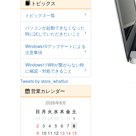
トピックス
トピックス一覧
パソコンが起動できなくなった
時に試していただきたいこと
Windows10アップデートによる
注意事項
Windows11Wifiが繋がらない時
に確認・対処できること
Tweets by store_whatfun
営業カレンダー
2026年8月
日
月
火
水
木
金
土
26
27
28
29
30
31
1
2
3
4
5
6
7
8
9
10
11
12
13
14
15