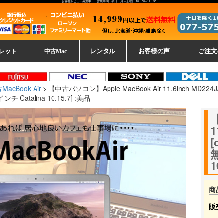
お客様レビュー募集中 営業時間：平日 月～金曜日 10：00～17：30
レット
中古Mac
レンタル
お客様の声
ご注文
ーレットパ
vo レノボ
tsu 富士通
ブレット一覧
L デル
ーで選ぶ
ple
EC
Fujitsu 富士通
Lenovo レノボ
中古MacBook Pro
中古MacBook Air
Toshiba 東芝
中古Mac Studio
中古MacBook
中古Mac mini
中古Mac Pro
中古Apple一覧
Microsoft
中古iMac
中古iPad
Apple
NEC
HP
iPad
カード
MacBook Air
【中古パソコン】Apple MacBook Air 11.6inch MD224J/A
チ Catalina 10.15.7] :美品
【
1
[
無
1
商
販