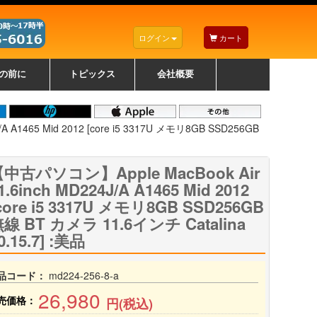
ログイン
カート
の前に
トピックス
会社概要
ナノゾーンコーティングについて
カラーリングパソコンについて
トラブルシューティング
お得なクーポンについて
パソコンの選び方
レッツノート紹介
トピックス一覧
デスクトップパソコンの選
ゲーミングパソコンの選び
ノートパソコンの選び方
CPUの種類や選び方
NXシリーズ特集
AXシリーズ特集
SXシリーズ特集
Macの選び方
Windows編
Mac編
w
w
w
び方
方
 A1465 Mid 2012 [core i5 3317U メモリ8GB SSD256GB
中古パソコン】Apple MacBook Air
1.6inch MD224J/A A1465 Mid 2012
core i5 3317U メモリ8GB SSD256GB
線 BT カメラ 11.6インチ Catalina
0.15.7] :美品
品コード：
md224-256-8-a
26,980
売価格：
円(税込)