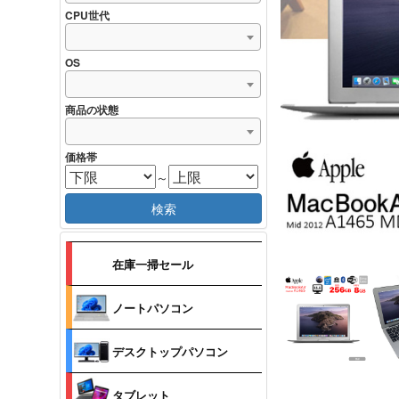
CPU世代
OS
商品の状態
価格帯
～
検索
在庫一掃セール
ノートパソコン
デスクトップパソコン
タブレット