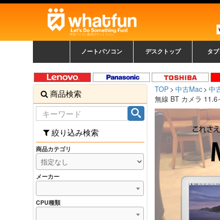
中古パソコン販売のワットファン
ノートパソコン
デスクトップ
タブ
中古ノートパソコン一覧
新品ノートパソコン一
カラーリングパソコン
おまかせフルセット
メーカーで選ぶ
HPヒューレットパ
Fujitsu 富士通
Lenovo レノボ
SONY ソニー
Toshiba 東芝
DELL デル
メーカーで選ぶ
Panasonic
NEC
HPヒュ
Leno
Fuji
中古タ
DEL
メーカ
Ap
N
中古デスクトップ一覧
新品デスクトップ一
ゲーミングパソコン
トレーディングパソ
パソコン
覧
ッカード
ッ
TOP
中古Mac
中古
商品検索
コン
覧
無線 BT カメラ 11.6イン
絞り込み検索
商品カテゴリ
メーカー
CPU種類