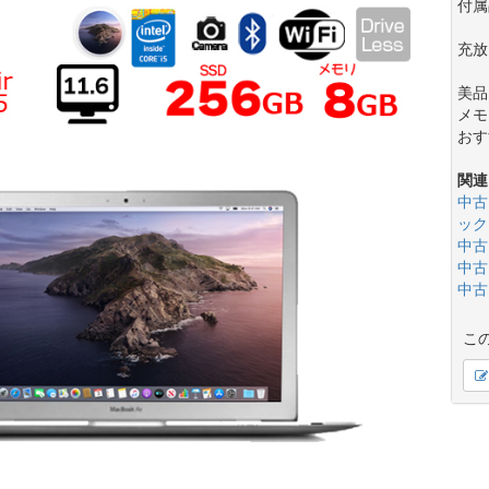
付属
充放
美品
メモ
おす
関連
中古
ック
中古
中古
中古
こ