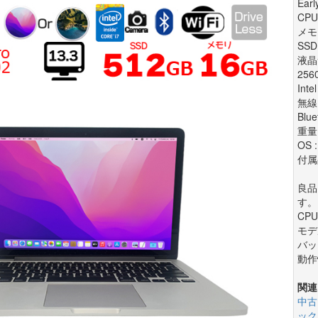
Ear
CPU 
メモリ
SSD
液晶
256
Inte
無線
Blue
重量 
OS 
付属
良品
す。
CP
モデ
バッ
動作
関連
中古
ック