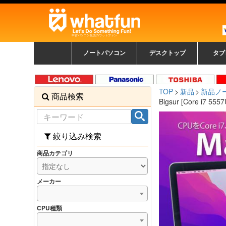
中古パソコン販売のワットファン
ノートパソコン
デスクトップ
タブ
中古ノートパソコン一覧
新品ノートパソコン一
カラーリングパソコン
おまかせフルセット
メーカーで選ぶ
HPヒューレットパ
Fujitsu 富士通
Lenovo レノボ
SONY ソニー
Toshiba 東芝
DELL デル
メーカーで選ぶ
Panasonic
NEC
HPヒュ
Leno
Fuji
中古タ
DEL
メーカ
Ap
N
中古デスクトップ一覧
新品デスクトップ一
ゲーミングパソコン
トレーディングパソ
パソコン
覧
ッカード
ッ
TOP
新品
新品ノ
商品検索
コン
覧
Bigsur [Core i7 55
絞り込み検索
商品カテゴリ
メーカー
CPU種類