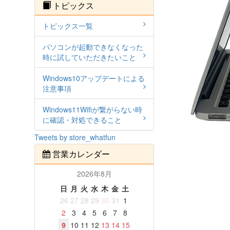
トピックス
トピックス一覧
パソコンが起動できなくなった
時に試していただきたいこと
Windows10アップデートによる
注意事項
Windows11Wifiが繋がらない時
に確認・対処できること
Tweets by store_whatfun
営業カレンダー
2026年8月
日
月
火
水
木
金
土
26
27
28
29
30
31
1
2
3
4
5
6
7
8
9
10
11
12
13
14
15