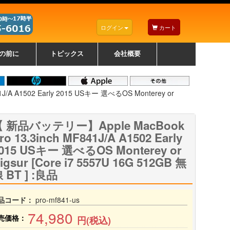
ログイン
カート
の前に
トピックス
会社概要
ナノゾーンコーティングについて
カラーリングパソコンについて
トラブルシューティング
お得なクーポンについて
パソコンの選び方
レッツノート紹介
トピックス一覧
デスクトップパソコンの選
ゲーミングパソコンの選び
ノートパソコンの選び方
CPUの種類や選び方
NXシリーズ特集
AXシリーズ特集
SXシリーズ特集
Macの選び方
Windows編
Mac編
w
w
w
び方
方
/A A1502 Early 2015 USキー 選べるOS Monterey or
 新品バッテリー】Apple MacBook
ro 13.3inch MF841J/A A1502 Early
015 USキー 選べるOS Monterey or
igsur [Core i7 5557U 16G 512GB 無
 BT ] :良品
品コード：
pro-mf841-us
74,980
売価格：
円(税込)