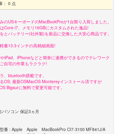
庫： 0 点
みのUSキーボードのMacBookProが1台限り入荷しました。
UはCore i7、メモリ16GBにカスタムされた逸品!
Dをとバッテリー(社外製)を新品に交換した大安心商品です。
軽量13.3インチの高精細画面!
acやiPad、iPhoneなどと簡単に連携ができるのでテレワーク
ご自宅の作業もラクラク!
ラ、bluetooth搭載です。
るOS: 最新OSMacOS Montereyインストール済ですが
cOS Bigsurに無料で変更可能です。
古パソコン 保証3ヵ月
番 : Apple Apple MacBookPro CI7-3100 MF841J/A