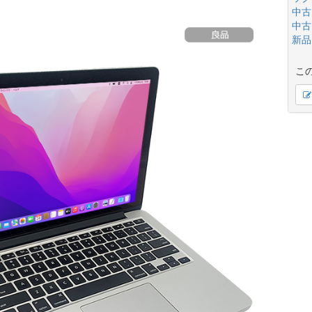
中古
中古
新品
こ