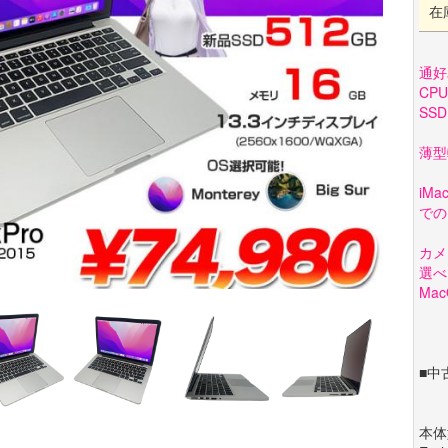
在
通好
CP
SS
薄型
iM
での
カメ
選べ
Ma
■中
本体型