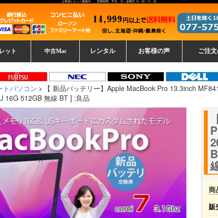
お客様レビュー募集中 営業時間：平日 月～金曜日 10：00～17：30
レット
中古Mac
レンタル
お客様の声
ご注文
ーレットパ
vo レノボ
tsu 富士通
ブレット一覧
L デル
ーで選ぶ
ple
EC
Fujitsu 富士通
Lenovo レノボ
中古MacBook Pro
中古MacBook Air
Toshiba 東芝
中古Mac Studio
中古MacBook
中古Mac mini
中古Mac Pro
中古Apple一覧
Microsoft
中古iMac
中古iPad
Apple
NEC
HP
iPad
カード
ートパソコン
【 新品バッテリー】Apple MacBook Pro 13.3inch MF841J
57U 16G 512GB 無線 BT ] :良品
【
P
2
B
線
商
販