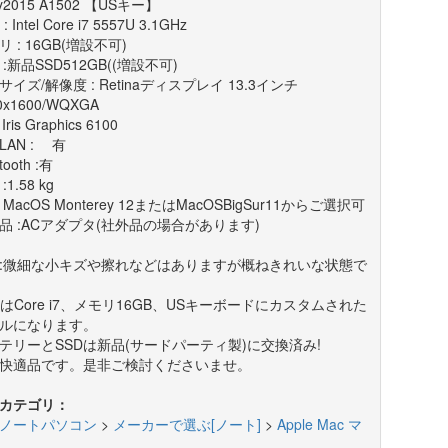
ly2015 A1502 【USキー】
: Intel Core i7 5557U 3.1GHz
 : 16GB(増設不可)
 :新品SSD512GB((増設不可)
サイズ/解像度 : Retinaディスプレイ 13.3インチ
0x1600/WQXGA
l Iris Graphics 6100
LAN : 有
tooth :有
:1.58 kg
: MacOS Monterey 12またはMacOSBigSur11からご選択可
品 :ACアダプタ(社外品の場合があります)
:微細な小キズや擦れなどはありますが概ねきれいな状態で
UはCore i7、メモリ16GB、USキーボードにカスタムされた
ルになります。
テリーとSSDは新品(サードパーティ製)に交換済み!
快適品です。是非ご検討くださいませ。
カテゴリ：
ノートパソコン
>
メーカーで選ぶ[ノート]
>
Apple Mac マ