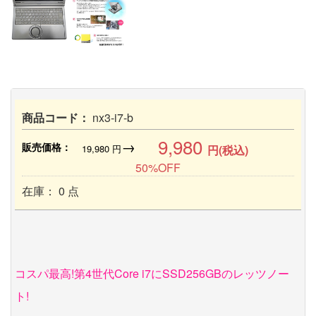
商品コード：
nx3-i7-b
9,980
→
販売価格：
19,980
円
円(税込)
50%OFF
在庫： 0 点
コスパ最高!第4世代Core i7にSSD256GBのレッツノー
ト!