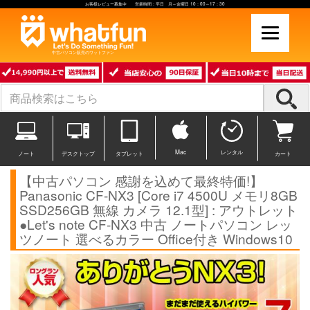
お客様レビュー募集中 営業時間：平日 月～金曜日 10：00～17：30
中古パソコン販売のワットファン
Mac
レンタル
ノート
デスクトップ
タブレット
カート
【中古パソコン 感謝を込めて最終特価!】
Panasonic CF-NX3 [Core i7 4500U メモリ8GB
SSD256GB 無線 カメラ 12.1型] : アウトレット
●Let's note CF-NX3 中古 ノートパソコン レッ
ツノート 選べるカラー Office付き Windows10