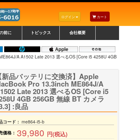
ログイン
カート
の前に
トピックス
会社概要
ナノゾーンコーティングについて
カラーリングパソコンについて
トラブルシューティング
お得なクーポンについて
パソコンの選び方
レッツノート紹介
トピックス一覧
デスクトップパソコンの選
ゲーミングパソコンの選び
ノートパソコンの選び方
CPUの種類や選び方
NXシリーズ特集
AXシリーズ特集
SXシリーズ特集
Macの選び方
Windows編
Mac編
w
w
w
び方
方
4J/A A1502 Late 2013 選べるOS [Core i5 4258U 4GB
【新品バッテリに交換済】Apple
acBook Pro 13.3inch ME864J/A
1502 Late 2013 選べるOS [Core i5
258U 4GB 256GB 無線 BT カメラ
3.3] :良品
品コード：
me864-i5-b
39,980
売価格：
円(税込)