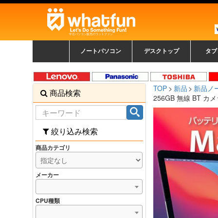
中古パソコン販売のワットファン
ノートパソコン
デスクトップ
タブ
中古ノートパソコン一覧
新品ノートパソコン一
カラーリングパソコン
おまかせフルセット
メーカーで選ぶ
HPヒューレットパ
Fujitsu 富士通
Lenovo レノボ
SONY ソニー
Toshiba 東芝
DELL デル
メーカーで選ぶ
Panasonic
NEC
HPヒュ
Leno
Fuji
中古タ
DEL
メーカ
Ap
N
中古デスクトップ一覧
新品デスクトップ一
ゲーミングパソコン
トレーディングパソ
パソコン
覧
ッカード
ッ
TOP
新品
新品ノ
商品検索
コン
覧
256GB 無線 BT カメラ
絞り込み検索
商品カテゴリ
メーカー
CPU種類