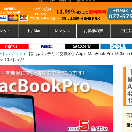
お客様レビュー募集中 営業時間：平日 月～金曜日 10：00～17：30
レット
中古Mac
レンタル
お客様の声
ご注文
ーレットパ
vo レノボ
tsu 富士通
ブレット一覧
L デル
ーで選ぶ
ple
EC
Fujitsu 富士通
Lenovo レノボ
中古MacBook Pro
中古MacBook Air
Toshiba 東芝
中古Mac Studio
中古MacBook
中古Mac mini
中古Mac Pro
中古Apple一覧
Microsoft
中古iMac
中古iPad
Apple
NEC
HP
iPad
カード
ートパソコン
【新品バッテリに交換済】Apple MacBook Pro 13.3inch ME86
 13.3] :良品
M
A
4
1
商
販