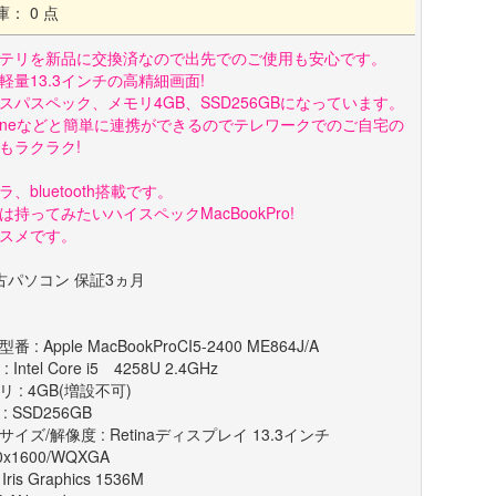
庫： 0 点
テリを新品に交換済なので出先でのご使用も安心です。
軽量13.3インチの高精細画面!
スパスペック、メモリ4GB、SSD256GBになっています。
honeなどと簡単に連携ができるのでテレワークでのご自宅の
もラクラク!
ラ、bluetooth搭載です。
は持ってみたいハイスペックMacBookPro!
スメです。
古パソコン 保証3ヵ月
番 : Apple MacBookProCI5-2400 ME864J/A
: Intel Core i5 4258U 2.4GHz
リ : 4GB(増設不可)
 : SSD256GB
サイズ/解像度 : Retinaディスプレイ 13.3インチ
0x1600/WQXGA
l Iris Graphics 1536M