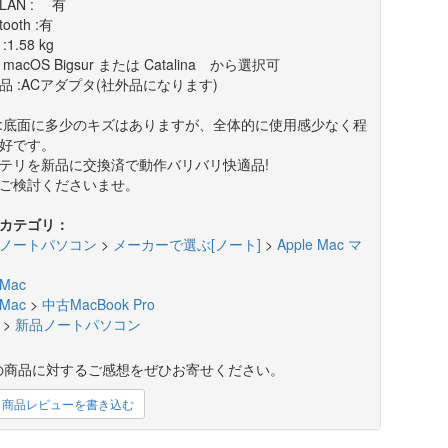
LAN : 有
tooth :有
:1.58 kg
: macOS Bigsur または Catalina から選択可
品 :ACアダプタ(社外品になります)
:底面に多少のキズはありますが、全体的に使用感少なく程
好です。
テリを新品に交換済で動作バリバリ快適品!
ご検討くださいませ。
カテゴリ：
ノートパソコン
>
メーカーで選ぶ[ノート]
>
Apple Mac マ
Mac
Mac
>
中古MacBook Pro
>
新品ノートパソコン
の商品に対するご感想をぜひお寄せください。
商品レビューを書き込む