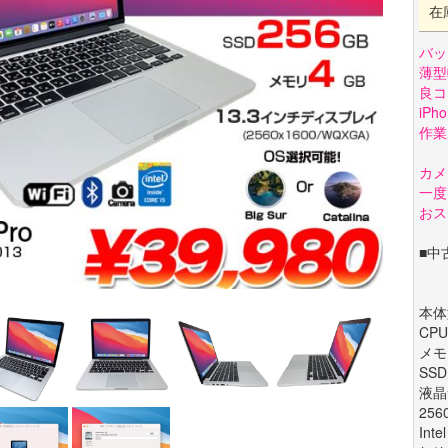
在
バッ
薄型
良コ
iP
作業
カメ
一度
おス
■中
本体型
CPU 
メモ
SSD
液晶
256
Inte