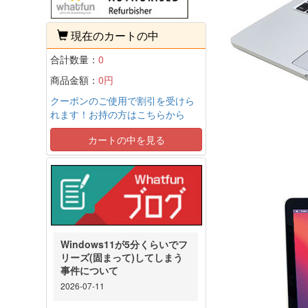
現在のカートの中
合計数量：
0
商品金額：
0円
クーポンのご使用で割引を受けら
れます！お持の方はこちらから
カートの中を見る
Windows11が5分くらいでフ
リーズ(固まって)してしまう
事件について
2026-07-11