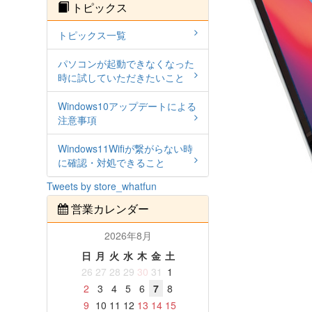
トピックス
トピックス一覧
パソコンが起動できなくなった
時に試していただきたいこと
Windows10アップデートによる
注意事項
Windows11Wifiが繋がらない時
に確認・対処できること
Tweets by store_whatfun
営業カレンダー
2026年8月
日
月
火
水
木
金
土
26
27
28
29
30
31
1
2
3
4
5
6
7
8
9
10
11
12
13
14
15