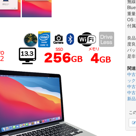
無線
Blue
重量 
OS 
付属
良品
度良
バッ
是非
関連
中古
ック
中古
中古
新品
こ