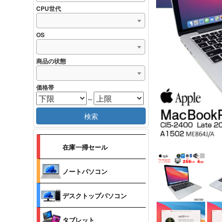
CPU世代
OS
商品の状態
価格帯
～
検索
在庫一掃セール
ノートパソコン
デスクトップパソコン
タブレット