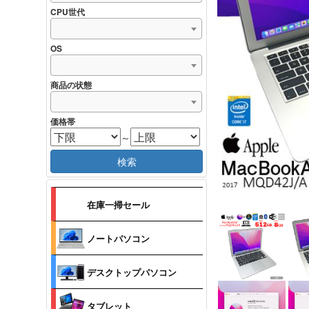
CPU世代
OS
商品の状態
価格帯
～
検索
在庫一掃セール
ノートパソコン
デスクトップパソコン
タブレット