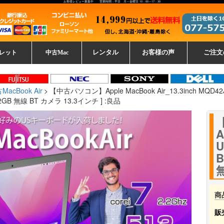
お客様レビュー募集中 営業時間：平日 月～金曜日 10：00～17：30
レット
中古Mac
レンタル
お客様の声
ご注文
ーレットパ
vo レノボ
tsu 富士通
ブレット一覧
L デル
ーで選ぶ
ple
EC
Fujitsu 富士通
Lenovo レノボ
中古MacBook Pro
中古MacBook Air
Toshiba 東芝
中古Mac Studio
中古MacBook
中古Mac mini
中古Mac Pro
中古Apple一覧
Microsoft
中古iMac
中古iPad
Apple
NEC
HP
iPad
カード
MacBook Air
【中古パソコン】Apple MacBook Air_13.3inch MQD42J/A
512GB 無線 BT カメラ 13.3インチ ] :良品
A
U
B
無
商
販