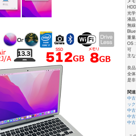
メモリ
HD
光学
液晶サ
無線
Blue
重量/
OS 
可
主な
良品
全体
是非
関連
中古
ック
中古
中古
中古
こ