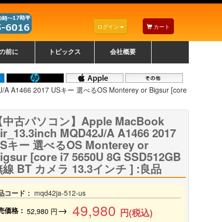
ログイン
カート
の前に
トピックス
会社概要
ナノゾーンコーティングについて
カラーリングパソコンについて
トラブルシューティング
お得なクーポンについて
パソコンの選び方
レッツノート紹介
トピックス一覧
デスクトップパソコンの選
ゲーミングパソコンの選び
ノートパソコンの選び方
CPUの種類や選び方
NXシリーズ特集
AXシリーズ特集
SXシリーズ特集
Macの選び方
Windows編
Mac編
w
w
w
び方
方
 A1466 2017 USキー 選べるOS Monterey or Bigsur [core
【中古パソコン】Apple MacBook
ir_13.3inch MQD42J/A A1466 2017
Sキー 選べるOS Monterey or
igsur [core i7 5650U 8G SSD512GB
線 BT カメラ 13.3インチ ] :良品
品コード：
mqd42ja-512-us
49,980
→
売価格：
52,980
円
円(税込)