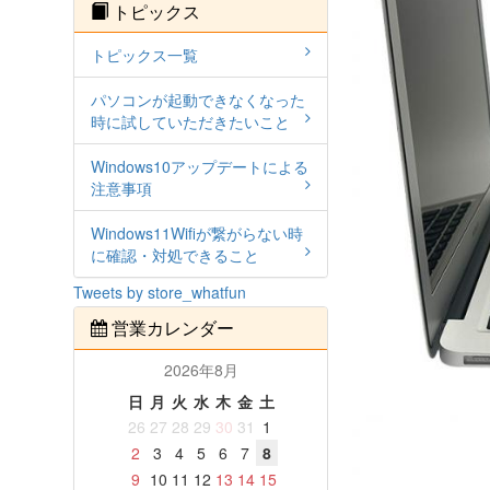
トピックス
トピックス一覧
パソコンが起動できなくなった
時に試していただきたいこと
Windows10アップデートによる
注意事項
Windows11Wifiが繋がらない時
に確認・対処できること
Tweets by store_whatfun
営業カレンダー
2026年8月
日
月
火
水
木
金
土
26
27
28
29
30
31
1
2
3
4
5
6
7
8
9
10
11
12
13
14
15