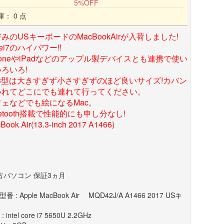
5%OFF
庫： 0 点
みのUSキーボードのMacBookAirが入荷しました!
rei7のハイパワー!!
honeやiPadなどのアップル製デバイスとも連携で使い
ろいろ!
.3型は大きすぎず小さすぎずのほど良いサイズ!カバン
いれてどこにでも連れて行ってください。
フェなどでも絵になるMac。
uetooth搭載で性能的にも申し分なし!
Book Air(13.3-inch 2017 A1466)
古パソコン 保証3ヵ月
番 : Apple MacBook Air MQD42J/A A1466 2017 USキ
: intel core i7 5650U 2.2GHz