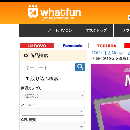
中古パソコン販売のワットファン
ノートパソコン
デスクトップ
タブ
中古ノートパソコン一覧
新品ノートパソコン一
カラーリングパソコン
おまかせフルセット
メーカーで選ぶ
HPヒューレットパ
Fujitsu 富士通
Lenovo レノボ
SONY ソニー
Toshiba 東芝
DELL デル
メーカーで選ぶ
Panasonic
NEC
HPヒュ
Leno
Fuji
中古タ
DEL
メーカ
Ap
N
中古デスクトップ一覧
新品デスクトップ一
ゲーミングパソコン
トレーディングパソ
パソコン
覧
ッカード
ッ
TOP
中古Mac
中古
商品検索
コン
覧
i7 5650U 8G SSD
絞り込み検索
商品カテゴリ
メーカー
CPU種類