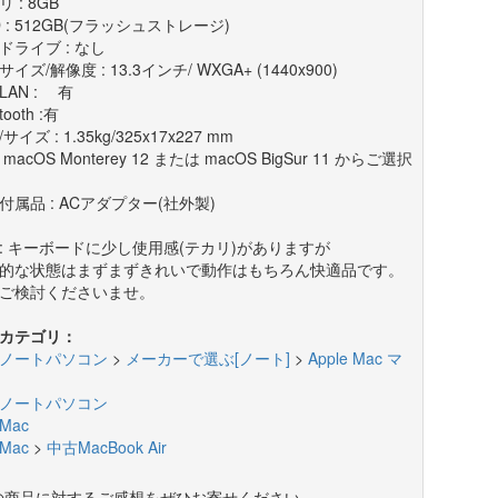
 : 8GB
D : 512GB(フラッシュストレージ)
ドライブ : なし
イズ/解像度 : 13.3インチ/ WXGA+ (1440x900)
LAN : 有
tooth :有
サイズ : 1.35kg/325x17x227 mm
: macOS Monterey 12 または macOS BigSur 11 からご選択
付属品 : ACアダプター(社外製)
: キーボードに少し使用感(テカリ)がありますが
的な状態はまずまずきれいで動作はもちろん快適品です。
ご検討くださいませ。
カテゴリ：
ノートパソコン
>
メーカーで選ぶ[ノート]
>
Apple Mac マ
ノートパソコン
Mac
Mac
>
中古MacBook Air
の商品に対するご感想をぜひお寄せください。