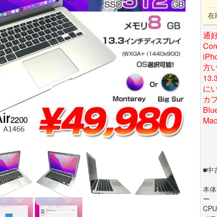
在
通好
Co
iP
方い
13
に
カ
Bl
Mac
■中
本体型
ー
CPU 