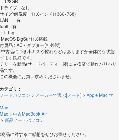
 : 128GB
ドライブ : なし
イズ/解像度 : 11.6インチ(1366×768)
LAN : 有
tooth :有
: 1.1kg
: MacOS BigSur11.6搭載
付属品 : ACアダプター(社外製)
:中古品につき小キズや擦れなどはありますが全体的な状態
ずまず良好です。
テリーを新品(サードパーティー製)に交換済で動作バリバリ
品です。
この機会にお買い求めくださいませ。
カテゴリ：
ノートパソコン
>
メーカーで選ぶ[ノート]
>
Apple Mac マ
Mac
Mac
>
中古MacBook Air
>
新品ノートパソコン
の商品に対するご感想をぜひお寄せください。