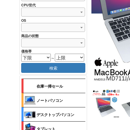
CPU世代
OS
商品の状態
価格帯
～
検索
在庫一掃セール
ノートパソコン
デスクトップパソコン
タブレット