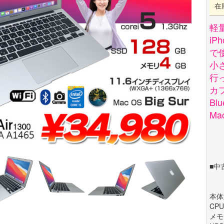
在
軽
i
で
小
行
カ
Bl
Mac
■中
本体型
CPU
メモリ