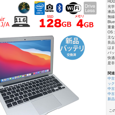
HDD
光学
液晶サ
無線
Blue
重量 
OS 
主な
良品
はま
バッ
快適
是非
関連
中古
ック
中古
中古
新品
こ