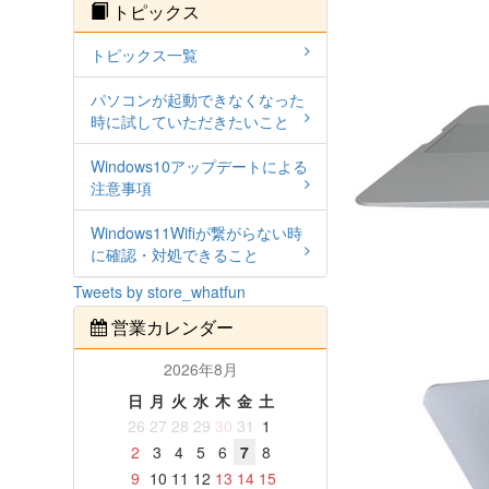
トピックス
トピックス一覧
パソコンが起動できなくなった
時に試していただきたいこと
Windows10アップデートによる
注意事項
Windows11Wifiが繋がらない時
に確認・対処できること
Tweets by store_whatfun
営業カレンダー
2026年8月
日
月
火
水
木
金
土
26
27
28
29
30
31
1
2
3
4
5
6
7
8
9
10
11
12
13
14
15