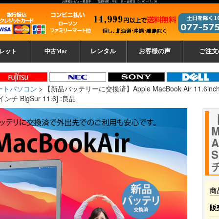
お客様レビュー募集中 営業時間：平日 月～金曜日 10：00～17：30
レット
中古Mac
レンタル
お客様の声
ご注文
ーレットパ
vo レノボ
tsu 富士通
ブレット一覧
L デル
ーで選ぶ
ple
EC
Fujitsu 富士通
Lenovo レノボ
中古MacBook Pro
中古MacBook Air
Toshiba 東芝
中古Mac Studio
中古MacBook
中古Mac mini
中古Mac Pro
中古Apple一覧
Microsoft
中古iMac
中古iPad
Apple
NEC
HP
iPad
カード
ートパソコン
【新品バッテリーに交換済】Apple MacBook Air 11.6inch MD7
ンチ BigSur 11.6] :良品
M
A
S
チ
商
販