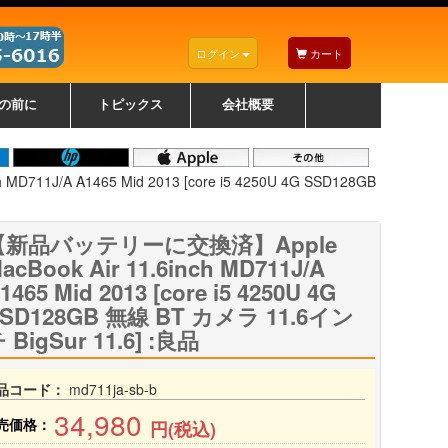
ログイン
カート
の前に
トピックス
会社概要
ナノゾーンコーティングについて
カラーリングパソコンについて
トラブルシューティング
お得なクーポンについて
パソコンの選び方
レッツノート紹介
トピックス一覧
デスクトップパソコンの選
ゲーミングパソコンの選び
ノートパソコンの選び方
CPUの種類や選び方
NXシリーズ特集
AXシリーズ特集
SXシリーズ特集
Macの選び方
Windows編
Mac編
w
w
w
び方
方
11J/A A1465 Mid 2013 [core i5 4250U 4G SSD128GB
【新品バッテリーに交換済】Apple
acBook Air 11.6inch MD711J/A
1465 Mid 2013 [core i5 4250U 4G
SD128GB 無線 BT カメラ 11.6イン
 BigSur 11.6] :良品
品コード：
md711ja-sb-b
34,980
売価格：
円(税込)