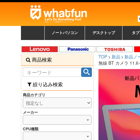
中古パソコン販売のワットファン
ノートパソコン
デスクトップ
タブ
中古ノートパソコン一覧
新品ノートパソコン一
カラーリングパソコン
おまかせフルセット
メーカーで選ぶ
HPヒューレットパ
Fujitsu 富士通
Lenovo レノボ
SONY ソニー
Toshiba 東芝
DELL デル
メーカーで選ぶ
Panasonic
NEC
HPヒュ
Leno
Fuji
中古タ
DEL
メーカ
Ap
N
中古デスクトップ一覧
新品デスクトップ一
ゲーミングパソコン
トレーディングパソ
パソコン
覧
ッカード
ッ
TOP
新品
新品ノ
商品検索
コン
覧
無線 BT カメラ 11.6イ
絞り込み検索
商品カテゴリ
メーカー
CPU種類