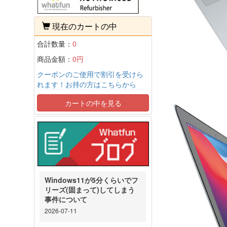
現在のカートの中
合計数量：
0
商品金額：
0円
クーポンのご使用で割引を受けら
れます！お持の方はこちらから
カートの中を見る
Windows11が5分くらいでフ
リーズ(固まって)してしまう
事件について
2026-07-11