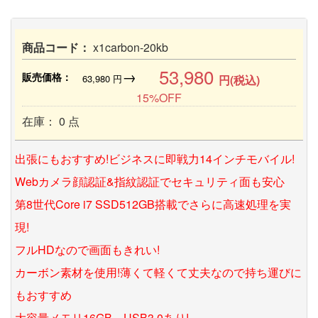
商品コード：
x1carbon-20kb
53,980
→
販売価格：
63,980
円
円(税込)
15%OFF
在庫： 0 点
出張にもおすすめ!ビジネスに即戦力14インチモバイル!
Webカメラ顔認証&指紋認証でセキュリティ面も安心
第8世代Core i7 SSD512GB搭載でさらに高速処理を実
現!
フルHDなので画面もきれい!
カーボン素材を使用!薄くて軽くて丈夫なので持ち運びに
もおすすめ
大容量メモリ16GB、USB3.0あり!