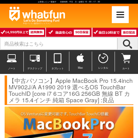
お客様レビュー募集中 営業時間：平日 月～金曜日 10：00～17：30
中古パソコン販売のワットファン
Mac
レンタル
ノート
デスクトップ
タブレット
カート
【中古パソコン】Apple MacBook Pro 15.4inch
MV902J/A A1990 2019 選べるOS TouchBar
TouchID [core i7 6コア16G 256GB 無線 BT カ
メラ 15.4インチ 純箱 Space Gray] :良品