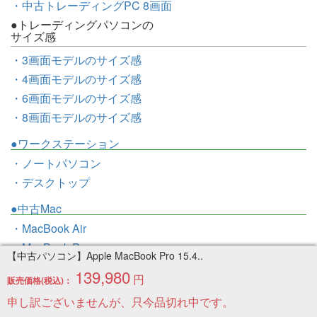
・中古トレーディングPC 8画面
●トレーディングパソコンの
サイズ感
・3画面モデルのサイズ感
・4画面モデルのサイズ感
・6画面モデルのサイズ感
・8画面モデルのサイズ感
●ワークステーション
・ノートパソコン
・デスクトップ
●中古Mac
・MacBook Air
・MacBook Pro
【中古パソコン】Apple MacBook Pro 15.4..
・MacBook
139,980
円
販売価格(税込)：
・iMac
申し訳ございませんが、只今品切れ中です。
・Mac mini